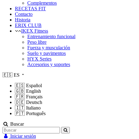
Complementos
RECETAS FIT
Contacto
Historia
ERIX CLUB
IKEX Fitness
Entrenamiento funcional
Peso libre
Fuerza y musculación
Suelo y pavimentos
HYX Series
Accesorios y soportes
🇪🇸
ES
🇪🇸
Español
🇬🇧
English
🇫🇷
Français
🇩🇪
Deutsch
🇮🇹
Italiano
🇵🇹
Português
Buscar
Iniciar sesión