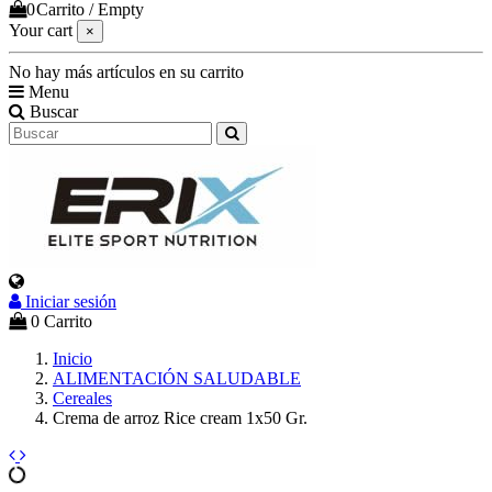
0
Carrito
/
Empty
Your cart
×
No hay más artículos en su carrito
Menu
Buscar
Iniciar sesión
Select Language
▼
0
Carrito
Inicio
ALIMENTACIÓN SALUDABLE
Cereales
Crema de arroz Rice cream 1x50 Gr.