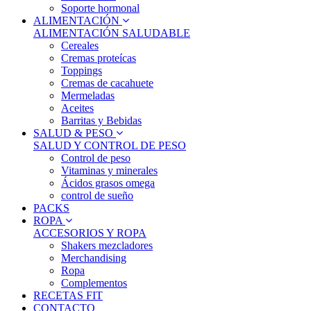
Soporte hormonal
ALIMENTACIÓN
ALIMENTACIÓN SALUDABLE
Cereales
Cremas proteícas
Toppings
Cremas de cacahuete
Mermeladas
Aceites
Barritas y Bebidas
SALUD & PESO
SALUD Y CONTROL DE PESO
Control de peso
Vitaminas y minerales
Ácidos grasos omega
control de sueño
PACKS
ROPA
ACCESORIOS Y ROPA
Shakers mezcladores
Merchandising
Ropa
Complementos
RECETAS FIT
CONTACTO