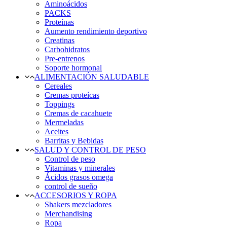
Aminoácidos
PACKS
Proteínas
Aumento rendimiento deportivo
Creatinas
Carbohidratos
Pre-entrenos
Soporte hormonal
ALIMENTACIÓN SALUDABLE
Cereales
Cremas proteícas
Toppings
Cremas de cacahuete
Mermeladas
Aceites
Barritas y Bebidas
SALUD Y CONTROL DE PESO
Control de peso
Vitaminas y minerales
Ácidos grasos omega
control de sueño
ACCESORIOS Y ROPA
Shakers mezcladores
Merchandising
Ropa