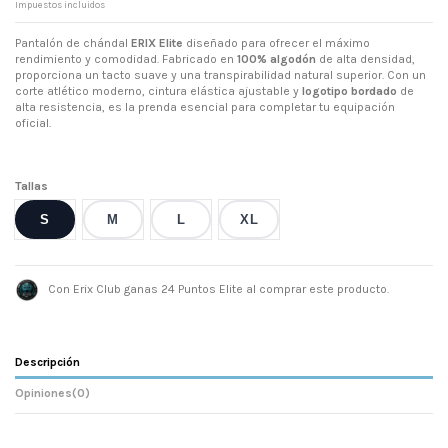
Impuestos incluidos
Pantalón de chándal
ERIX Elite
diseñado para ofrecer el máximo
rendimiento y comodidad. Fabricado en
100% algodón
de alta densidad,
proporciona un tacto suave y una transpirabilidad natural superior. Con un
corte atlético moderno, cintura elástica ajustable y
logotipo bordado
de
alta resistencia, es la prenda esencial para completar tu equipación
oficial.
Tallas
S
M
L
XL
Con Erix Club ganas 24 Puntos Elite al comprar este producto.
Descripción
Opiniones
(0)