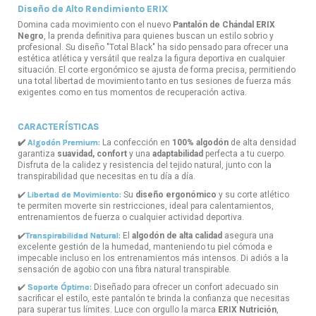
Diseño de Alto Rendimiento ERIX
Domina cada movimiento con el nuevo
Pantalón de Chándal ERIX
Negro
, la prenda definitiva para quienes buscan un estilo sobrio y
profesional. Su diseño "Total Black" ha sido pensado para ofrecer una
estética atlética y versátil que realza la figura deportiva en cualquier
situación. El corte ergonómico se ajusta de forma precisa, permitiendo
una total libertad de movimiento tanto en tus sesiones de fuerza más
exigentes como en tus momentos de recuperación activa.
CARACTERÍSTICAS
✔️
Algodón Premium:
La confección en
100% algodón
de alta densidad
garantiza
suavidad, confort
y una
adaptabilidad
perfecta a tu cuerpo.
Disfruta de la calidez y resistencia del tejido natural, junto con la
transpirabilidad que necesitas en tu día a día.
✔️
Libertad de Movimiento:
Su
diseño ergonómico
y su corte atlético
te permiten moverte sin restricciones, ideal para calentamientos,
entrenamientos de fuerza o cualquier actividad deportiva.
✔️
Transpirabilidad Natural:
El
algodón de alta calidad
asegura una
excelente gestión de la humedad, manteniendo tu piel cómoda e
impecable incluso en los entrenamientos más intensos. Di adiós a la
sensación de agobio con una fibra natural transpirable.
✔️
Soporte Óptimo:
Diseñado para ofrecer un confort adecuado sin
sacrificar el estilo, este pantalón te brinda la confianza que necesitas
para superar tus límites. Luce con orgullo la marca
ERIX Nutrición
,