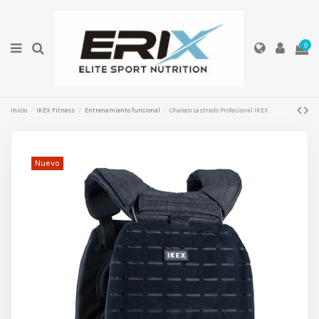
0
Inicio
IKEX Fitness
Entrenamiento funcional
Chaleco Lastrado Profesional IKEX
Nuevo