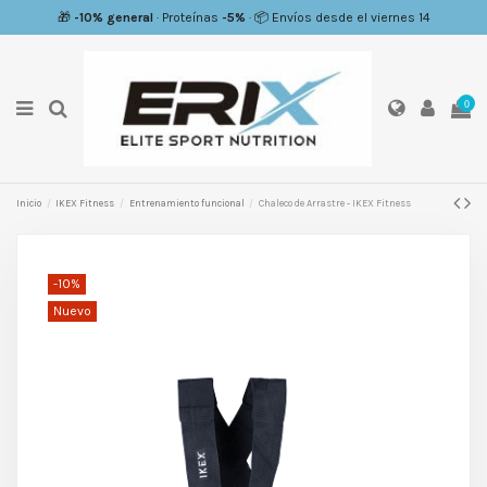
🎁
-10% general
· Proteínas
-5%
· 📦 Envíos desde el viernes 14
0
Inicio
IKEX Fitness
Entrenamiento funcional
Chaleco de Arrastre - IKEX Fitness
-10%
Nuevo