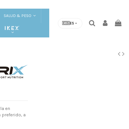
SALUD & PESO
🇪🇸
ES
la en
 preferido, a