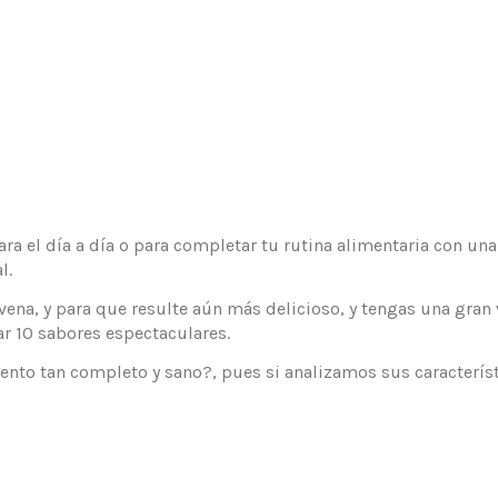
para el día a día o para completar tu rutina alimentaria con un
l.
 avena, y para que resulte aún más delicioso, y tengas una gr
ear 10 sabores espectaculares.
imento tan completo y sano?, pues si analizamos sus caracterí