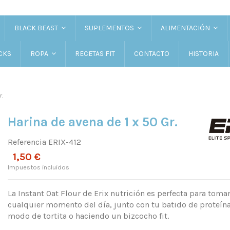
BLACK BEAST
SUPLEMENTOS
ALIMENTACIÓN
CKS
RECETAS FIT
CONTACTO
HISTORIA
ROPA
r.
Harina de avena de 1 x 50 Gr.
Referencia
ERIX-412
1,50 €
Impuestos incluidos
La Instant Oat Flour de Erix nutrición es perfecta para tomar
cualquier momento del día, junto con tu batido de proteína
modo de tortita o haciendo un bizcocho fit.