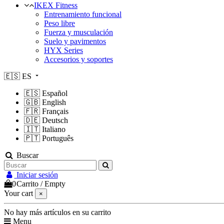
IKEX Fitness
Entrenamiento funcional
Peso libre
Fuerza y musculación
Suelo y pavimentos
HYX Series
Accesorios y soportes
🇪🇸
ES
🇪🇸
Español
🇬🇧
English
🇫🇷
Français
🇩🇪
Deutsch
🇮🇹
Italiano
🇵🇹
Português
Buscar
Iniciar sesión
0
Carrito
/
Empty
Your cart
×
No hay más artículos en su carrito
Menu