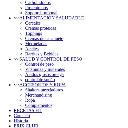
Carbohidratos
Pre-entrenos
Soporte hormonal
ALIMENTACIÓN SALUDABLE
Cereales
Cremas proteícas
Toppings
Cremas de cacahuete
Mermeladas
Aceites
Barritas y Bebidas
SALUD Y CONTROL DE PESO
Control de peso
Vitaminas y minerales
Ácidos grasos omega
control de sueño
ACCESORIOS Y ROPA
Shakers mezcladores
Merchandising
Ropa
Complementos
RECETAS FIT
Contacto
Historia
ERIX CLUB