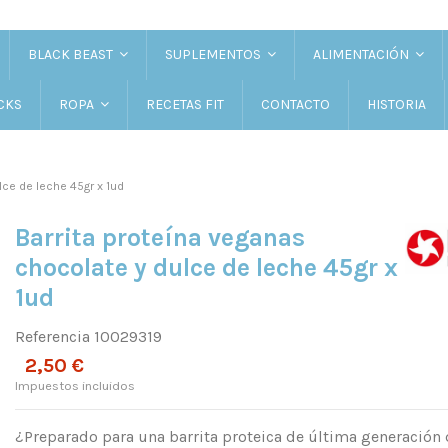
BLACK BEAST
SUPLEMENTOS
ALIMENTACIÓN
CKS
RECETAS FIT
CONTACTO
HISTORIA
ROPA
lce de leche 45gr x 1ud
Barrita proteína veganas
chocolate y dulce de leche 45gr x
1ud
Referencia
10029319
2,50 €
Impuestos incluidos
¿Preparado para una barrita proteica de última generación