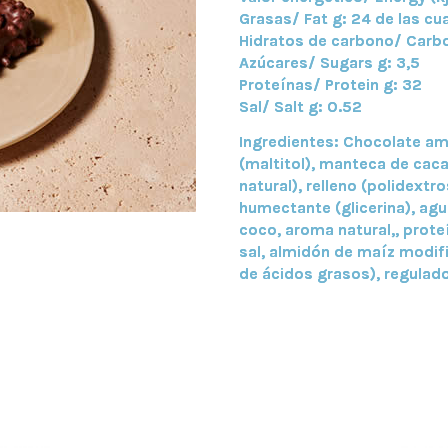
Grasas/ Fat g: 24 de las cu
Hidratos de carbono/ Carbo
Azúcares/ Sugars g: 3,5
Proteínas/ Protein g: 32
Sal/ Salt g: 0.52
Ingredientes: Chocolate am
(maltitol), manteca de cacao
natural), relleno (polidextr
humectante (glicerina), agua
coco, aroma natural,, prote
sal, almidón de maíz modifi
de ácidos grasos), regulador