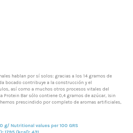
nales hablan por sí solos: gracias a los 14 gramos de
ada bocado contribuye a la construcción y el
os, así como a muchos otros procesos vitales del
a Protein Bar sólo contiene 0,4 gramos de azúcar, ¡sin
hemos prescindido por completo de aromas artificiales,
.
00 g/ Nutritional values per 100 GRS
): 1795 (kcal): 431