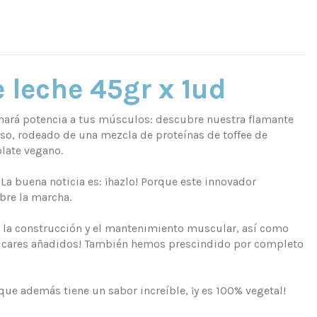
 leche 45gr x 1ud
ionará potencia a tus músculos: descubre nuestra flamante
o, rodeado de una mezcla de proteínas de toffee de
olate vegano.
a buena noticia es: ¡hazlo! Porque este innovador
obre la marcha.
as la construcción y el mantenimiento muscular, así como
azúcares añadidos! También hemos prescindido por completo
que además tiene un sabor increíble, ¡y es 100% vegetal!