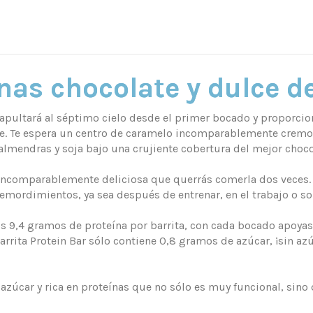
nas chocolate y dulce de
atapultará al séptimo cielo desde el primer bocado y proporc
e. Te espera un centro de caramelo incomparablemente cremos
almendras y soja bajo una crujiente cobertura del mejor choc
incomparablemente deliciosa que querrás comerla dos veces. L
 remordimientos, ya sea después de entrenar, en el trabajo o s
 los 9,4 gramos de proteína por barrita, con cada bocado apoy
arrita Protein Bar sólo contiene 0,8 gramos de azúcar, ¡sin 
azúcar y rica en proteínas que no sólo es muy funcional, sino 