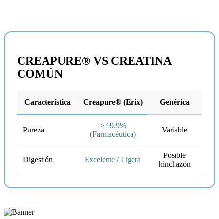
CREAPURE® VS CREATINA
COMÚN
Característica
Creapure® (Erix)
Genérica
> 99.9%
Pureza
Variable
(Farmacéutica)
Posible
Digestión
Excelente / Ligera
hinchazón