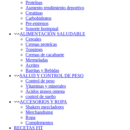
Proteínas
Aumento rendimiento deportivo
Creatinas
Carbohidratos
Pre-entrenos
Soporte hormonal
ALIMENTACIÓN SALUDABLE
Cereales
Cremas proteícas
Toppings
Cremas de cacahuete
Mermeladas
Aceites
Barritas y Bebidas
SALUD Y CONTROL DE PESO
Control de peso
Vitaminas y minerales
Ácidos grasos omega
control de sueño
ACCESORIOS Y ROPA
Shakers mezcladores
Merchandising
Ropa
Complementos
RECETAS FIT