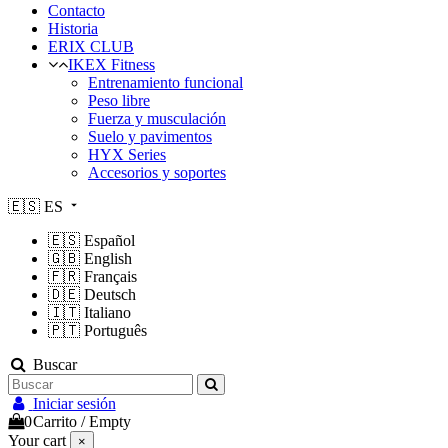
Contacto
Historia
ERIX CLUB
IKEX Fitness
Entrenamiento funcional
Peso libre
Fuerza y musculación
Suelo y pavimentos
HYX Series
Accesorios y soportes
🇪🇸
ES
🇪🇸
Español
🇬🇧
English
🇫🇷
Français
🇩🇪
Deutsch
🇮🇹
Italiano
🇵🇹
Português
Buscar
Iniciar sesión
0
Carrito
/
Empty
Your cart
×