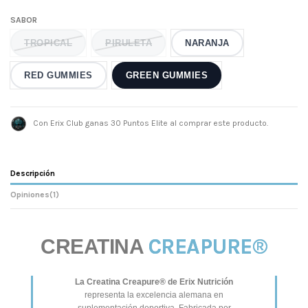
SABOR
TROPICAL
PIRULETA
NARANJA
RED GUMMIES
GREEN GUMMIES
Con Erix Club ganas 30 Puntos Elite al comprar este producto.
Descripción
Opiniones
(1)
CREAPURE®
CREATINA
La Creatina Creapure® de Erix Nutrición
representa la excelencia alemana en
suplementación deportiva. Fabricada por