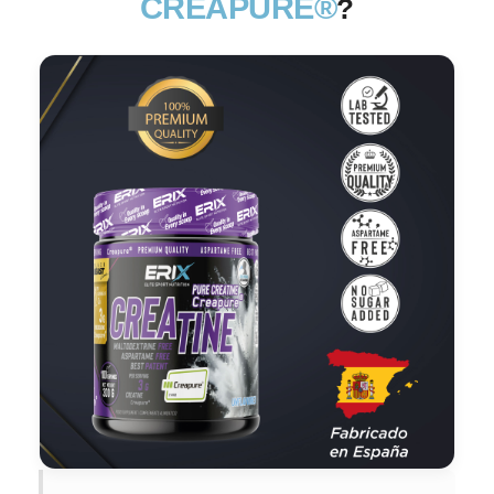
CREAPURE®
?