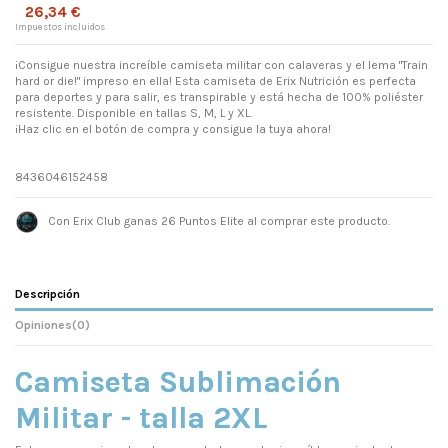
26,34 €
Impuestos incluidos
¡Consigue nuestra increíble camiseta militar con calaveras y el lema "Train
hard or die!" impreso en ella! Esta camiseta de Erix Nutrición es perfecta
para deportes y para salir, es transpirable y está hecha de 100% poliéster
resistente. Disponible en tallas S, M, L y XL.
¡Haz clic en el botón de compra y consigue la tuya ahora!
8436046152458
Con Erix Club ganas 26 Puntos Elite al comprar este producto.
Descripción
Opiniones
(0)
Camiseta Sublimación
Militar - talla 2XL