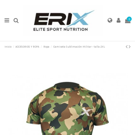
0
Inicio
ACCESORIOS Y ROPA
Ropa
Camiseta Sublimación Militar - talla 2XL