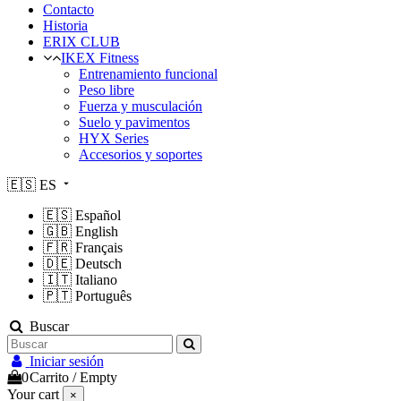
Contacto
Historia
ERIX CLUB
IKEX Fitness
Entrenamiento funcional
Peso libre
Fuerza y musculación
Suelo y pavimentos
HYX Series
Accesorios y soportes
🇪🇸
ES
🇪🇸
Español
🇬🇧
English
🇫🇷
Français
🇩🇪
Deutsch
🇮🇹
Italiano
🇵🇹
Português
Buscar
Iniciar sesión
0
Carrito
/
Empty
Your cart
×