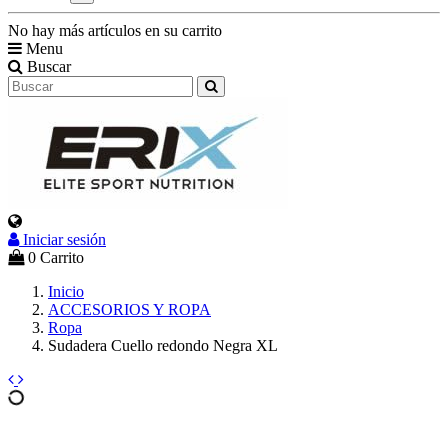
No hay más artículos en su carrito
Menu
Buscar
Iniciar sesión
Select Language
▼
0
Carrito
Inicio
ACCESORIOS Y ROPA
Ropa
Sudadera Cuello redondo Negra XL