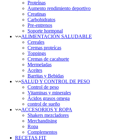
Proteínas
Aumento rendimiento deportivo
Creatinas
Carbohidratos
Pre-entrenos
Soporte hormonal
ALIMENTACIÓN SALUDABLE
Cereales
Cremas proteícas
Toppings
Cremas de cacahuete
Mermeladas
Aceites
Barritas y Bebidas
SALUD Y CONTROL DE PESO
Control de peso
Vitaminas y minerales
Ácidos grasos omega
control de sueño
ACCESORIOS Y ROPA
Shakers mezcladores
Merchandising
Ropa
Complementos
RECETAS FIT