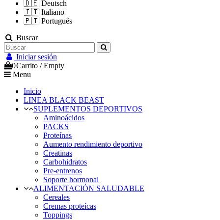
🇩🇪
Deutsch
🇮🇹
Italiano
🇵🇹
Português
Buscar
Iniciar sesión
0
Carrito
/
Empty
Menu
Inicio
LINEA BLACK BEAST
SUPLEMENTOS DEPORTIVOS
Aminoácidos
PACKS
Proteínas
Aumento rendimiento deportivo
Creatinas
Carbohidratos
Pre-entrenos
Soporte hormonal
ALIMENTACIÓN SALUDABLE
Cereales
Cremas proteícas
Toppings