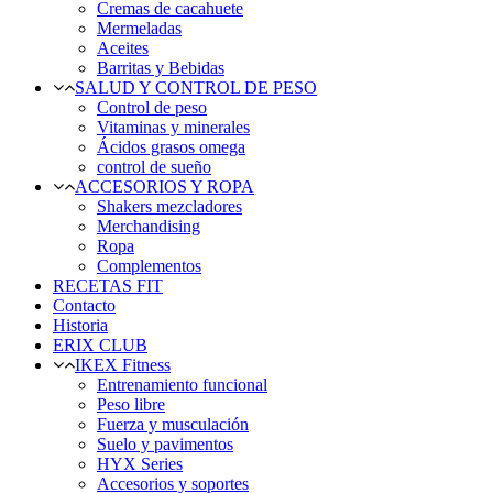
Cremas de cacahuete
Mermeladas
Aceites
Barritas y Bebidas
SALUD Y CONTROL DE PESO
Control de peso
Vitaminas y minerales
Ácidos grasos omega
control de sueño
ACCESORIOS Y ROPA
Shakers mezcladores
Merchandising
Ropa
Complementos
RECETAS FIT
Contacto
Historia
ERIX CLUB
IKEX Fitness
Entrenamiento funcional
Peso libre
Fuerza y musculación
Suelo y pavimentos
HYX Series
Accesorios y soportes