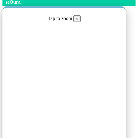
seQura
Tap to zoom
×