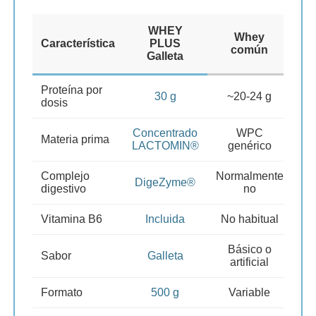
WHEY
Whey
Característica
PLUS
común
Galleta
Proteína por
30 g
~20-24 g
dosis
Concentrado
WPC
Materia prima
LACTOMIN®
genérico
Complejo
Normalmente
DigeZyme®
digestivo
no
Vitamina B6
Incluida
No habitual
Básico o
Sabor
Galleta
artificial
Formato
500 g
Variable