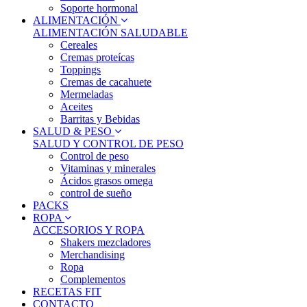
Soporte hormonal
ALIMENTACIÓN
ALIMENTACIÓN SALUDABLE
Cereales
Cremas proteícas
Toppings
Cremas de cacahuete
Mermeladas
Aceites
Barritas y Bebidas
SALUD & PESO
SALUD Y CONTROL DE PESO
Control de peso
Vitaminas y minerales
Ácidos grasos omega
control de sueño
PACKS
ROPA
ACCESORIOS Y ROPA
Shakers mezcladores
Merchandising
Ropa
Complementos
RECETAS FIT
CONTACTO