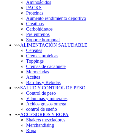
Aminoácidos
PACKS
Proteínas
Aumento rendimiento deportivo
Creatinas
Carbohidratos
Pre-entrenos
Soporte hormonal
ALIMENTACIÓN SALUDABLE
Cereales
Cremas proteícas
Toppings
Cremas de cacahuete
Mermeladas
Aceites
Barritas y Bebidas
SALUD Y CONTROL DE PESO
Control de peso
Vitaminas y minerales
Ácidos grasos omega
control de sueño
ACCESORIOS Y ROPA
Shakers mezcladores
Merchandising
Ropa