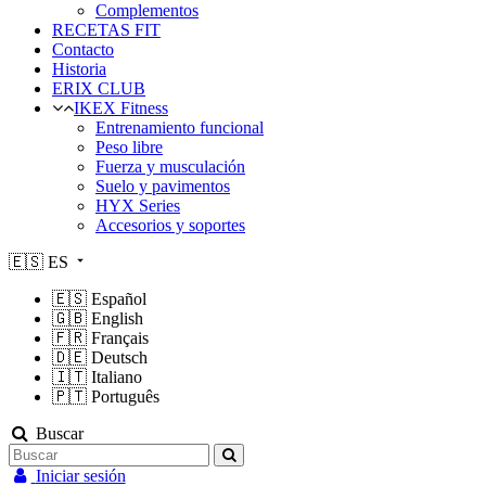
Complementos
RECETAS FIT
Contacto
Historia
ERIX CLUB
IKEX Fitness
Entrenamiento funcional
Peso libre
Fuerza y musculación
Suelo y pavimentos
HYX Series
Accesorios y soportes
🇪🇸
ES
🇪🇸
Español
🇬🇧
English
🇫🇷
Français
🇩🇪
Deutsch
🇮🇹
Italiano
🇵🇹
Português
Buscar
Iniciar sesión