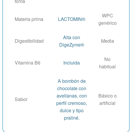
toma
WPC
Materia prima
LACTOMIN®
genérico
Alta con
Digestibilidad
Media
DigeZyme®
No
Vitamina B6
Incluida
habitual
A bombón de
chocolate con
avellanas, con
Básico o
Sabor
perfil cremoso,
artificial
dulce y tipo
praliné.