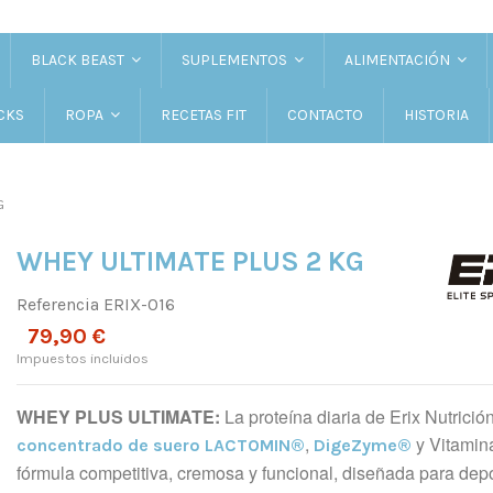
BLACK BEAST
SUPLEMENTOS
ALIMENTACIÓN
CKS
RECETAS FIT
CONTACTO
HISTORIA
ROPA
G
WHEY ULTIMATE PLUS 2 KG
Referencia
ERIX-016
79,90 €
Impuestos incluidos
WHEY PLUS ULTIMATE:
La proteína diaria de Erix Nutrició
,
y Vitamin
concentrado de suero LACTOMIN®
DigeZyme®
fórmula competitiva, cremosa y funcional, diseñada para depo