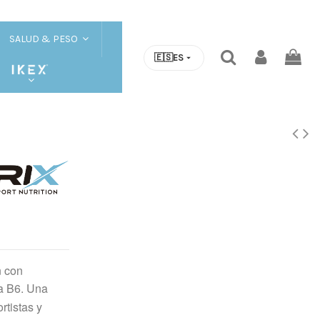
SALUD & PESO
🇪🇸
ES
n con
a B6. Una
rtistas y