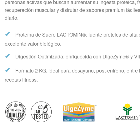
personas activas que buscan aumentar su ingesta proteica, f
recuperación muscular y disfrutar de sabores premium fácile
diario.
✔
Proteína de Suero LACTOMIN®: fuente proteica de alta 
excelente valor biológico.
✔
Digestión Optimizada: enriquecida con DigeZyme® y Vi
✔
Formato 2 KG: ideal para desayuno, post-entreno, entre 
recetas fitness.