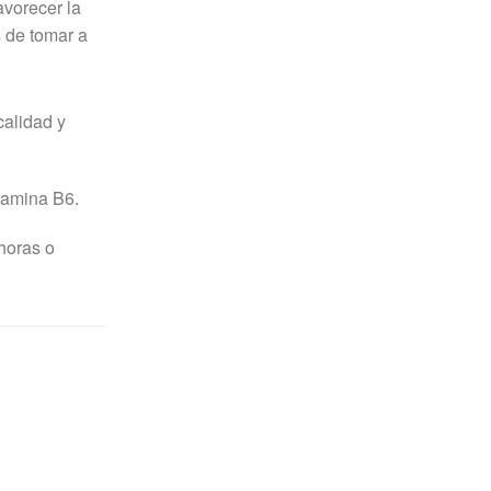
avorecer la
s de tomar a
calidad y
tamina B6.
horas o