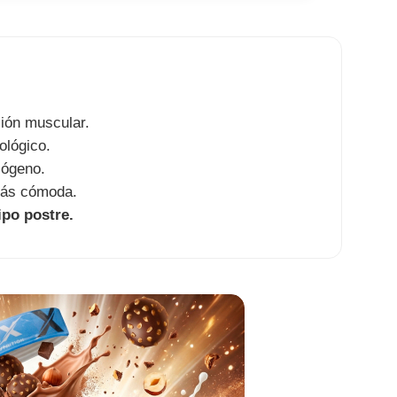
ción muscular.
ológico.
cógeno.
más cómoda.
po postre.