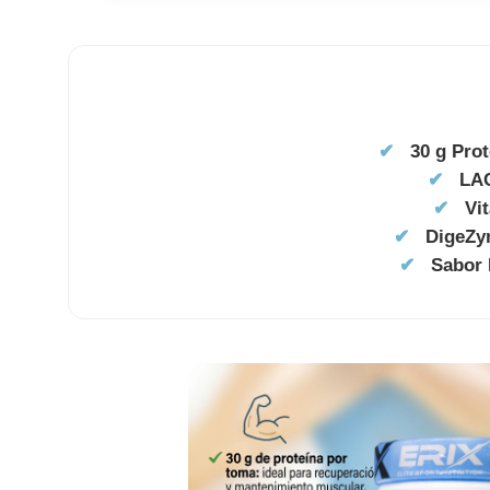
✔
30 g Pro
✔
LA
✔
Vi
✔
DigeZ
✔
Sabor 