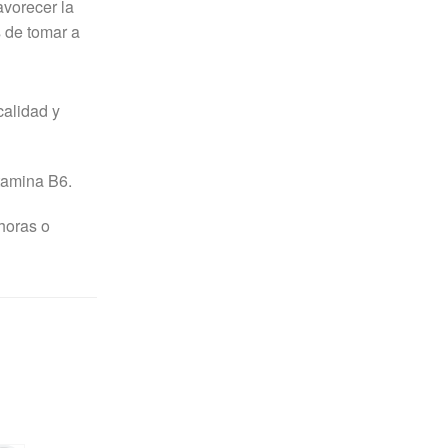
avorecer la
s de tomar a
calidad y
tamina B6.
horas o