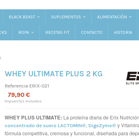
BLACK BEAST
SUPLEMENTOS
ALIMENTACIÓN
CKS
RECETAS FIT
CONTACTO
HISTORIA
ROPA
G
WHEY ULTIMATE PLUS 2 KG
Referencia
ERIX-021
79,90 €
Impuestos incluidos
WHEY PLUS ULTIMATE:
La proteína diaria de Erix Nutrició
,
y Vitamin
concentrado de suero LACTOMIN®
DigeZyme®
fórmula competitiva, cremosa y funcional, diseñada para depo