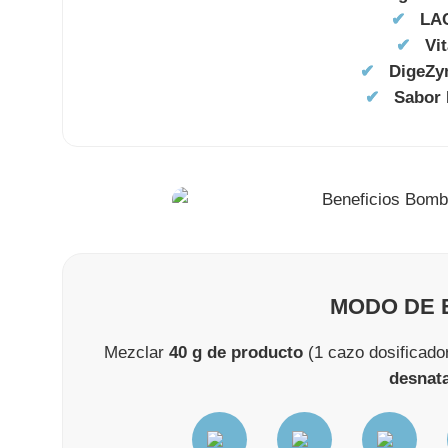
✔
LA
✔
Vi
✔
DigeZ
✔
Sabor 
MODO DE 
Mezclar
40 g de producto
(1 cazo dosificado
desnat