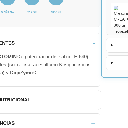
MAÑANA
TARDE
NOCHE
ENTES
CTOMIN®
), potenciador del sabor (E-640),
tes (sucralosa, acesulfamo K y glucósidos
na) y
DigeZyme®
.
NUTRICIONAL
NCIAS