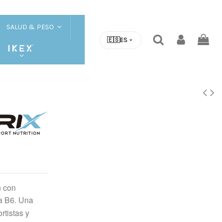
SALUD & PESO
🇪🇸
ES
n con
a B6. Una
rtistas y