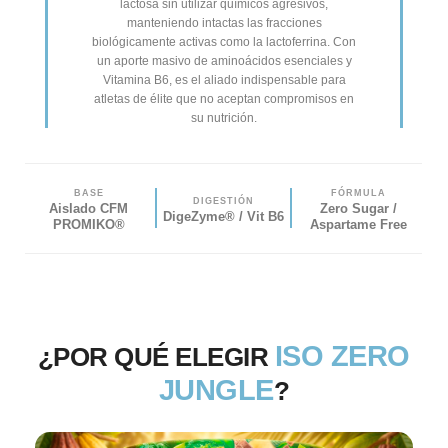
lactosa sin utilizar químicos agresivos,
manteniendo intactas las fracciones
biológicamente activas como la lactoferrina. Con
un aporte masivo de aminoácidos esenciales y
Vitamina B6, es el aliado indispensable para
atletas de élite que no aceptan compromisos en
su nutrición.
BASE
FÓRMULA
DIGESTIÓN
Aislado CFM
Zero Sugar /
DigeZyme® / Vit B6
PROMIKO®
Aspartame Free
ISO ZERO
¿POR QUÉ ELEGIR
JUNGLE
?