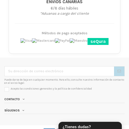
ENVÍOS CANARIAS
6/8 días hábiles
*Aduanas a cargo del cliente
Métodos de pago aceptados
seQura
Puede darse de baja en cualquier momento. Para ello, consulte nuestra información de contacto
en el aviso legal.
Acepto las condiciones generales y la
política de confidencialidad
CONTACTO
SÍGUENOS
¿Tienes dudas?