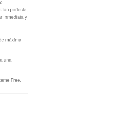
co
tión perfecta,
ar inmediata y
 de máxima
ra una
rtame Free.