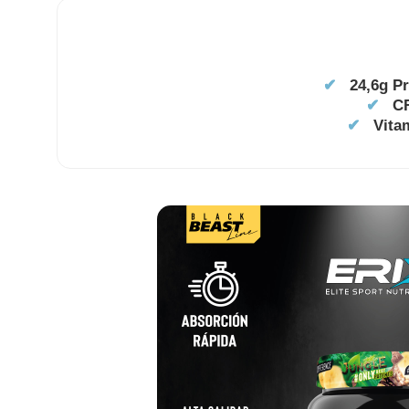
✔
24,6g P
✔
C
✔
Vita