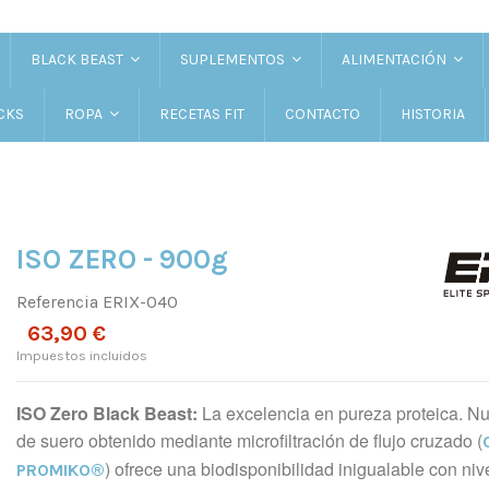
BLACK BEAST
SUPLEMENTOS
ALIMENTACIÓN
CKS
RECETAS FIT
CONTACTO
HISTORIA
ROPA
ISO ZERO - 900g
Referencia
ERIX-040
63,90 €
Impuestos incluidos
ISO Zero Black Beast:
La excelencia en pureza proteica. Nu
de suero obtenido mediante microfiltración de flujo cruzado (
) ofrece una biodisponibilidad inigualable con ni
PROMIKO®