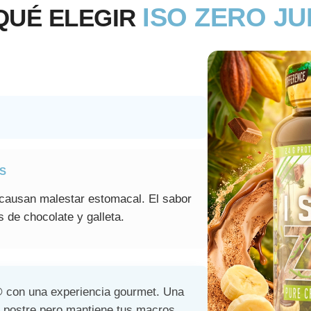
ISO ZERO J
QUÉ ELEGIR
S
causan malestar estomacal. El sabor
 de chocolate y galleta.
®
con una experiencia gourmet. Una
a postre pero mantiene tus macros