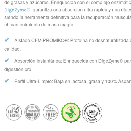
de grasas y azúcares. Enriquecida con el complejo enzimáti
, garantiza una absorción ultra rápida y una diges
DigeZyme®
siendo la herramienta definitiva para la recuperación muscul
el mantenimiento de masa magra.
✔
Aislado CFM PROMIKO®: Proteína no desnaturalizada
calidad.
✔
Absorción Instantánea: Enriquecida con DigeZyme® pa
digestión pro.
✔
Perfil Ultra-Limpio: Baja en lactosa, grasa y 100% Aspa