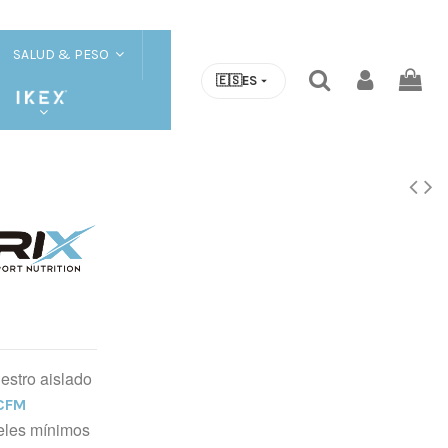
SALUD & PESO
🇪🇸
ES
estro aislado
CFM
veles mínimos