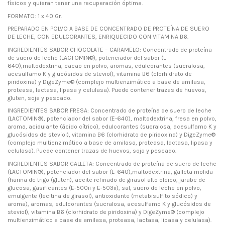
físicos y quieran tener una recuperación óptima.
FORMATO: 1 x 40 Gr.
PREPARADO EN POLVO A BASE DE CONCENTRADO DE PROTEÍNA DE SUERO
DE LECHE, CON EDULCORANTES, ENRIQUECIDO CON VITAMINA B6.
INGREDIENTES SABOR CHOCOLATE – CARAMELO: Concentrado de proteína
de suero de leche (LACTOMIN®), potenciador del sabor (E-
640),maltodextrina, cacao en polvo, aromas, edulcorantes (sucralosa,
acesulfamo K y glucósidos de steviol), vitamina B6 (clorhidrato de
piridoxina) y DigeZyme® (complejo multienzimático a base de amilasa,
proteasa, lactasa, lipasa y celulasa). Puede contener trazas de huevos,
gluten, soja y pescado.
INGREDIENTES SABOR FRESA: Concentrado de proteína de suero de leche
(LACTOMIN®), potenciador del sabor (E-640), maltodextrina, fresa en polvo,
aroma, acidulante (ácido cítrico), edulcorantes (sucralosa, acesulfamo K y
glucósidos de steviol), vitamina B6 (clorhidrato de piridoxina) y DigeZyme®
(complejo multienzimático a base de amilasa, proteasa, lactasa, lipasa y
celulasa). Puede contener trazas de huevos, soja y pescado.
INGREDIENTES SABOR GALLETA: Concentrado de proteína de suero de leche
(LACTOMIN®), potenciador del sabor (E-640),maltodextrina, galleta molida
(harina de trigo (gluten), aceite refinado de girasol alto oleico, jarabe de
glucosa, gasificantes (E-500ii y E-503ii), sal, suero de leche en polvo,
emulgente (lecitina de girasol), antioxidante (metabisulfito sódico) y
aroma), aromas, edulcorantes (sucralosa, acesulfamo K y glucósidos de
steviol), vitamina B6 (clorhidrato de piridoxina) y DigeZyme® (complejo
multienzimático a base de amilasa, proteasa, lactasa, lipasa y celulasa).