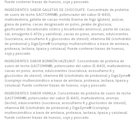
Puede contener trazas de huevos, soja y pescado.
INGREDIENTES SABOR GALLETAS DE CHOCOLATE: Concentrado de proteína
de suero de leche (LACTOMIN®), potenciador del sabor (E-640),
maltodextrina, galleta de cacao molida (harina de trigo (gluten), azúcar,
grasa de palma, cacao desgrasado en polvo, jarabe de glucosa,
gasificantes (bicarbonato sódico y bicarbonato amónico), pasta de cacao,
sal, emulgente E-472e y vainillina), cacao en polvo, aromas, edulcorantes
(sucralosa, acesulfamo K y glucosidos de steviol), vitamina B6 (clorhidrato
de piridoxina) y DigeZyme® (complejo multienzimático a base de amilasa,
proteasa, lactasa, lipasa y celulasa). Puede contener trazas de huevos,
soja y pescado.
INGREDIENTES SABOR BOMBÓN HAZELNUT: Concentrado de proteína de
suero de leche (LACTOMIN®), potenciador del sabor (E-640), maltodextrina,
cacao en polvo, aroma, edulcorantes (sucralosa, acesulfamo K y
glucósidos de steviol), vitamina B6 (clorhidrato de piridoxina) y DigeZyme®
(complejo multienzimático a base de amilasa, proteasa, lactasa, lipasa y
celulasa). Puede contener trazas de huevos, soja y pescado.
INGREDIENTES SABOR VAINILLA: Concentrado de proteína de suero de leche
(LACTOMIN®), potenciador del sabor (E-640), maltodextrina, aromas
(leche), edulcorantes (sucralosa, acesulfamo K y glucósidos de steviol),
vitamina B6 (clorhidrato de piridoxina) y DigeZyme® (complejo
multienzimático a base de amilasa, proteasa, lactasa, lipasa y celulasa).
Puede contener trazas de huevos, soja y pescado.