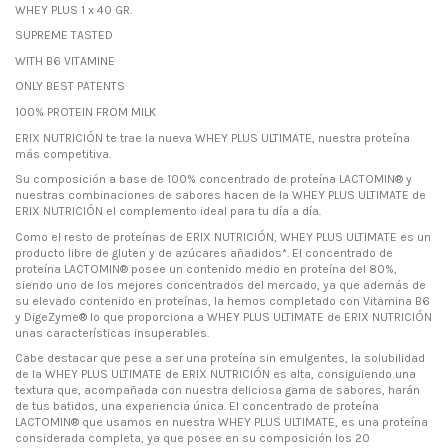
WHEY PLUS 1 x 40 GR.
SUPREME TASTED
WITH B6 VITAMINE
ONLY BEST PATENTS
100% PROTEIN FROM MILK
ERIX NUTRICIÓN te trae la nueva WHEY PLUS ULTIMATE, nuestra proteína
más competitiva.
Su composición a base de 100% concentrado de proteína LACTOMIN® y
nuestras combinaciones de sabores hacen de la WHEY PLUS ULTIMATE de
ERIX NUTRICIÓN el complemento ideal para tu día a día.
Como el resto de proteínas de ERIX NUTRICIÓN, WHEY PLUS ULTIMATE es un
producto libre de gluten y de azúcares añadidos*. El concentrado de
proteína LACTOMIN® posee un contenido medio en proteína del 80%,
siendo uno de los mejores concentrados del mercado, ya que además de
su elevado contenido en proteínas, la hemos completado con Vitamina B6
y DigeZyme® lo que proporciona a WHEY PLUS ULTIMATE de ERIX NUTRICIÓN
unas características insuperables.
Cabe destacar que pese a ser una proteína sin emulgentes, la solubilidad
de la WHEY PLUS ULTIMATE de ERIX NUTRICIÓN es alta, consiguiendo una
textura que, acompañada con nuestra deliciosa gama de sabores, harán
de tus batidos, una experiencia única. El concentrado de proteína
LACTOMIN® que usamos en nuestra WHEY PLUS ULTIMATE, es una proteína
considerada completa, ya que posee en su composición los 20