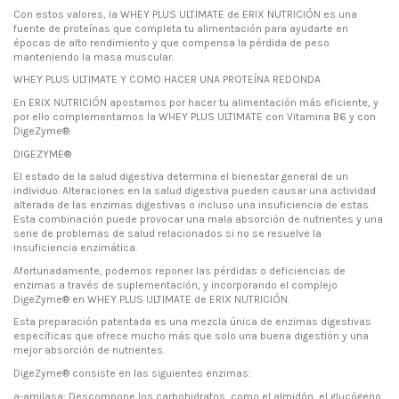
Con estos valores, la WHEY PLUS ULTIMATE de ERIX NUTRICIÓN es una
fuente de proteínas que completa tu alimentación para ayudarte en
épocas de alto rendimiento y que compensa la pérdida de peso
manteniendo la masa muscular.
WHEY PLUS ULTIMATE Y COMO HACER UNA PROTEÍNA REDONDA
En ERIX NUTRICIÓN apostamos por hacer tu alimentación más eficiente, y
por ello complementamos la WHEY PLUS ULTIMATE con Vitamina B6 y con
DigeZyme®.
DIGEZYME®
El estado de la salud digestiva determina el bienestar general de un
individuo. Alteraciones en la salud digestiva pueden causar una actividad
alterada de las enzimas digestivas o incluso una insuficiencia de estas.
Esta combinación puede provocar una mala absorción de nutrientes y una
serie de problemas de salud relacionados si no se resuelve la
insuficiencia enzimática.
Afortunadamente, podemos reponer las pérdidas o deficiencias de
enzimas a través de suplementación, y incorporando el complejo
DigeZyme® en WHEY PLUS ULTIMATE de ERIX NUTRICIÓN.
Esta preparación patentada es una mezcla única de enzimas digestivas
específicas que ofrece mucho más que solo una buena digestión y una
mejor absorción de nutrientes.
DigeZyme® consiste en las siguientes enzimas:
a-amilasa: Descompone los carbohidratos, como el almidón, el glucógeno