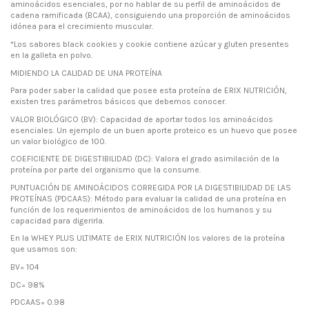
aminoácidos esenciales, por no hablar de su perfil de aminoácidos de
cadena ramificada (BCAA), consiguiendo una proporción de aminoácidos
idónea para el crecimiento muscular.
*Los sabores black cookies y cookie contiene azúcar y gluten presentes
en la galleta en polvo.
MIDIENDO LA CALIDAD DE UNA PROTEÍNA
Para poder saber la calidad que posee esta proteína de ERIX NUTRICIÓN,
existen tres parámetros básicos que debemos conocer.
VALOR BIOLÓGICO (BV): Capacidad de aportar todos los aminoácidos
esenciales. Un ejemplo de un buen aporte proteico es un huevo que posee
un valor biológico de 100.
COEFICIENTE DE DIGESTIBILIDAD (DC): Valora el grado asimilación de la
proteína por parte del organismo que la consume.
PUNTUACIÓN DE AMINOÁCIDOS CORREGIDA POR LA DIGESTIBILIDAD DE LAS
PROTEÍNAS (PDCAAS): Método para evaluar la calidad de una proteína en
función de los requerimientos de aminoácidos de los humanos y su
capacidad para digerirla.
En la WHEY PLUS ULTIMATE de ERIX NUTRICIÓN los valores de la proteína
que usamos son:
BV= 104
DC= 98%
PDCAAS= 0.98