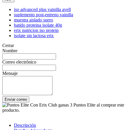
iso advanced plus vainilla avell
suplemento post-entreno vainilla
muestra aislado suero
batido proteina isolate 40g
erix nutricion iso protein
isolate sin lactosa erix
Cerrar
Nombre
Correo electrónico
Mensaje
Enviar correo
Con Erix Club ganas 3 Puntos Elite al comprar este
producto.
Descripción