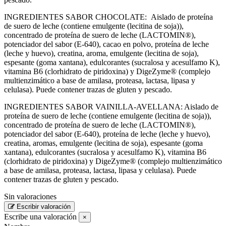
INGREDIENTES SABOR CHOCOLATE: Aislado de proteína
de suero de leche (contiene emulgente (lecitina de soja)),
concentrado de proteína de suero de leche (LACTOMIN®),
potenciador del sabor (E-640), cacao en polvo, proteína de leche
(leche y huevo), creatina, aroma, emulgente (lecitina de soja),
espesante (goma xantana), edulcorantes (sucralosa y acesulfamo K),
vitamina B6 (clorhidrato de piridoxina) y DigeZyme® (complejo
multienzimático a base de amilasa, proteasa, lactasa, lipasa y
celulasa). Puede contener trazas de gluten y pescado.
INGREDIENTES SABOR VAINILLA-AVELLANA: Aislado de
proteína de suero de leche (contiene emulgente (lecitina de soja)),
concentrado de proteína de suero de leche (LACTOMIN®),
potenciador del sabor (E-640), proteína de leche (leche y huevo),
creatina, aromas, emulgente (lecitina de soja), espesante (goma
xantana), edulcorantes (sucralosa y acesulfamo K), vitamina B6
(clorhidrato de piridoxina) y DigeZyme® (complejo multienzimático
a base de amilasa, proteasa, lactasa, lipasa y celulasa). Puede
contener trazas de gluten y pescado.
Sin valoraciones
Escribir valoración
Escribe una valoración
×