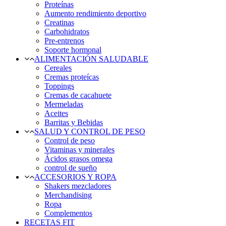
Proteínas
Aumento rendimiento deportivo
Creatinas
Carbohidratos
Pre-entrenos
Soporte hormonal
ALIMENTACIÓN SALUDABLE
Cereales
Cremas proteícas
Toppings
Cremas de cacahuete
Mermeladas
Aceites
Barritas y Bebidas
SALUD Y CONTROL DE PESO
Control de peso
Vitaminas y minerales
Ácidos grasos omega
control de sueño
ACCESORIOS Y ROPA
Shakers mezcladores
Merchandising
Ropa
Complementos
RECETAS FIT