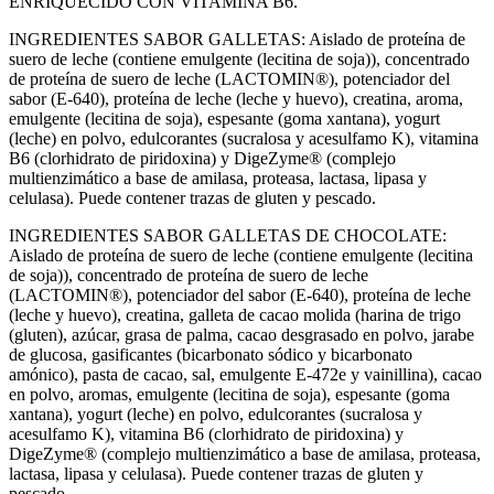
ENRIQUECIDO CON VITAMINA B6.
INGREDIENTES SABOR GALLETAS: Aislado de proteína de
suero de leche (contiene emulgente (lecitina de soja)), concentrado
de proteína de suero de leche (LACTOMIN®), potenciador del
sabor (E-640), proteína de leche (leche y huevo), creatina, aroma,
emulgente (lecitina de soja), espesante (goma xantana), yogurt
(leche) en polvo, edulcorantes (sucralosa y acesulfamo K), vitamina
B6 (clorhidrato de piridoxina) y DigeZyme® (complejo
multienzimático a base de amilasa, proteasa, lactasa, lipasa y
celulasa). Puede contener trazas de gluten y pescado.
INGREDIENTES SABOR GALLETAS DE CHOCOLATE:
Aislado de proteína de suero de leche (contiene emulgente (lecitina
de soja)), concentrado de proteína de suero de leche
(LACTOMIN®), potenciador del sabor (E-640), proteína de leche
(leche y huevo), creatina, galleta de cacao molida (harina de trigo
(gluten), azúcar, grasa de palma, cacao desgrasado en polvo, jarabe
de glucosa, gasificantes (bicarbonato sódico y bicarbonato
amónico), pasta de cacao, sal, emulgente E-472e y vainillina), cacao
en polvo, aromas, emulgente (lecitina de soja), espesante (goma
xantana), yogurt (leche) en polvo, edulcorantes (sucralosa y
acesulfamo K), vitamina B6 (clorhidrato de piridoxina) y
DigeZyme® (complejo multienzimático a base de amilasa, proteasa,
lactasa, lipasa y celulasa). Puede contener trazas de gluten y
pescado.