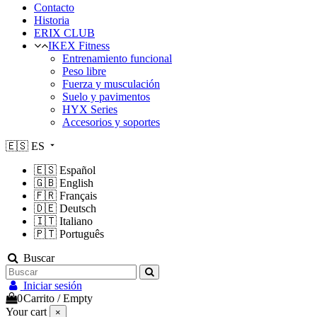
Contacto
Historia
ERIX CLUB
IKEX Fitness
Entrenamiento funcional
Peso libre
Fuerza y musculación
Suelo y pavimentos
HYX Series
Accesorios y soportes
🇪🇸
ES
🇪🇸
Español
🇬🇧
English
🇫🇷
Français
🇩🇪
Deutsch
🇮🇹
Italiano
🇵🇹
Português
Buscar
Iniciar sesión
0
Carrito
/
Empty
Your cart
×