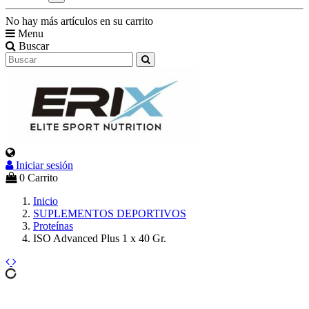
No hay más artículos en su carrito
Menu
Buscar
Iniciar sesión
Select Language
▼
0
Carrito
Inicio
SUPLEMENTOS DEPORTIVOS
Proteínas
ISO Advanced Plus 1 x 40 Gr.