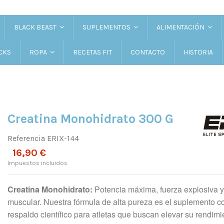
BLACK BEAST
SUPLEMENTOS
ALIMENTACIÓN
CKS
RECETAS FIT
CONTACTO
HISTORIA
ROPA
Creatina Monohidrato 300 G
Referencia
ERIX-144
16,90 €
Impuestos incluidos
Creatina Monohidrato:
Potencia máxima, fuerza explosiva 
muscular. Nuestra fórmula de alta pureza es el suplemento 
respaldo científico para atletas que buscan elevar su rendimi