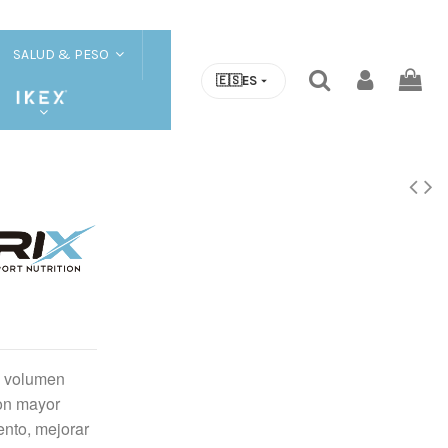
SALUD & PESO
🇪🇸
ES
y volumen
con mayor
ento, mejorar