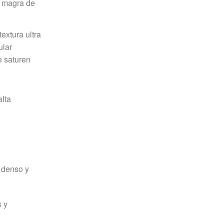
a magra de
extura ultra
ular
e saturen
alta
 denso y
s y