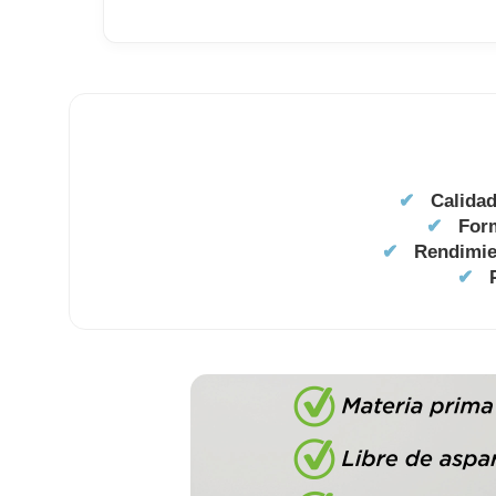
✔
Calida
✔
For
✔
Rendimie
✔