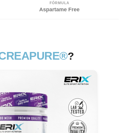
FÓRMULA
Aspartame Free
 CREAPURE®
?