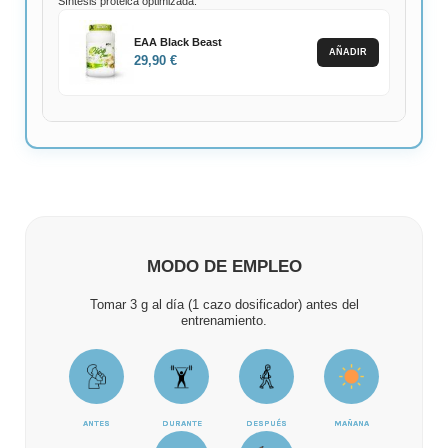
Síntesis proteica optimizada.
EAA Black Beast
AÑADIR
29,90 €
MODO DE EMPLEO
Tomar 3 g al día (1 cazo dosificador) antes del
entrenamiento.
ANTES
DURANTE
DESPUÉS
MAÑANA