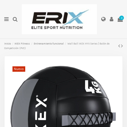
0
Inicio
IKEX Fitness
Entrenamiento funcional
Wall Ball IKEX HYX Series | Balón de
Competición (PVC)
Nuevo