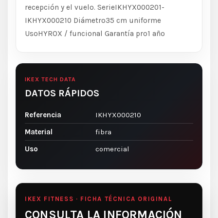
recepción y el vuelo. SerieIKHYX000201-
IKHYX000210 Diámetro35 cm uniforme
UsoHYROX / funcional Garantía pro1 año
IKEX TECH DATA
DATOS RÁPIDOS
Referencia
IKHYX000210
Material
fibra
Uso
comercial
IKEX FITNESS · FICHA TÉCNICA ORIGINAL
CONSULTA LA INFORMACIÓN