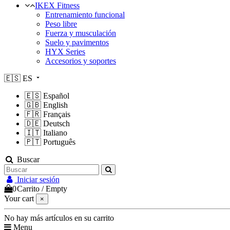
IKEX Fitness
Entrenamiento funcional
Peso libre
Fuerza y musculación
Suelo y pavimentos
HYX Series
Accesorios y soportes
🇪🇸
ES
🇪🇸
Español
🇬🇧
English
🇫🇷
Français
🇩🇪
Deutsch
🇮🇹
Italiano
🇵🇹
Português
Buscar
Iniciar sesión
0
Carrito
/
Empty
Your cart
×
No hay más artículos en su carrito
Menu