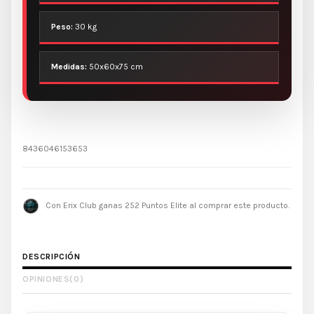
Peso:
30 kg
Medidas:
50x60x75 cm
8436046153653
Con Erix Club ganas 252 Puntos Elite al comprar este producto.
DESCRIPCIÓN
OPINIONES
(0)