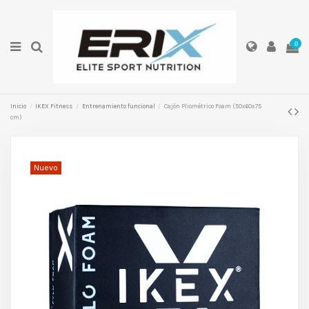
0
Inicio
IKEX Fitness
Entrenamiento funcional
Cajón Pliométrico Foam (50x60x75
cm)
Nuevo