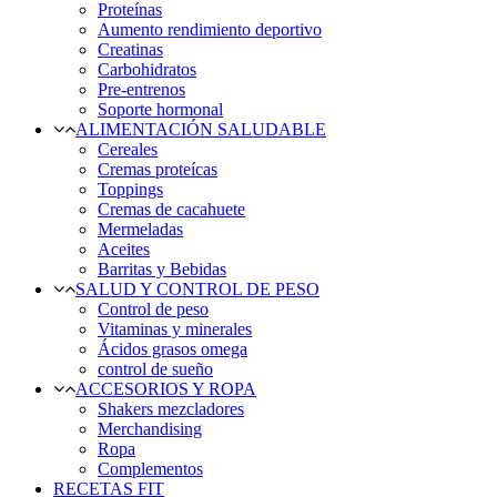
Proteínas
Aumento rendimiento deportivo
Creatinas
Carbohidratos
Pre-entrenos
Soporte hormonal
ALIMENTACIÓN SALUDABLE
Cereales
Cremas proteícas
Toppings
Cremas de cacahuete
Mermeladas
Aceites
Barritas y Bebidas
SALUD Y CONTROL DE PESO
Control de peso
Vitaminas y minerales
Ácidos grasos omega
control de sueño
ACCESORIOS Y ROPA
Shakers mezcladores
Merchandising
Ropa
Complementos
RECETAS FIT