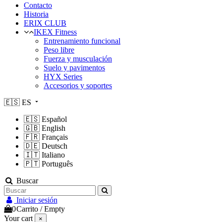
Contacto
Historia
ERIX CLUB
IKEX Fitness
Entrenamiento funcional
Peso libre
Fuerza y musculación
Suelo y pavimentos
HYX Series
Accesorios y soportes
🇪🇸
ES
🇪🇸
Español
🇬🇧
English
🇫🇷
Français
🇩🇪
Deutsch
🇮🇹
Italiano
🇵🇹
Português
Buscar
Iniciar sesión
0
Carrito
/
Empty
Your cart
×