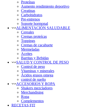
Proteínas
Aumento rendimiento deportivo
Creatinas
Carbohidratos
Pre-entrenos
Soporte hormonal
ALIMENTACIÓN SALUDABLE
Cereales
Cremas proteícas
Toppings
Cremas de cacahuete
Mermeladas
Aceites
Barritas y Bebidas
SALUD Y CONTROL DE PESO
Control de peso
Vitaminas y minerales
Ácidos grasos omega
control de sueño
ACCESORIOS Y ROPA
Shakers mezcladores
Merchandising
Ropa
Complementos
RECETAS FIT