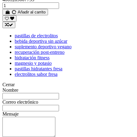
Añadir al carrito
pastillas de electrolitos
bebida deportiva sin azúcar
suplemento deportivo vegano
recuperación post-entreno
hidratación fitness
magnesio y potasio
pastillas hidratantes fresa
electrolitos sabor fresa
Cerrar
Nombre
Correo electrónico
Mensaje