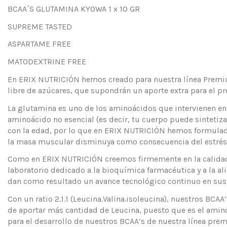
BCAA´S GLUTAMINA KYOWA 1 x 10 GR
SUPREME TASTED
ASPARTAME FREE
MATODEXTRINE FREE
En ERIX NUTRICIÓN hemos creado para nuestra línea Premium
libre de azúcares, que supondrán un aporte extra para el pre
La glutamina es uno de los aminoácidos que intervienen en
aminoácido no esencial (es decir, tu cuerpo puede sinteti
con la edad, por lo que en ERIX NUTRICIÓN hemos formulado 
la masa muscular disminuya como consecuencia del estrés 
Como en ERIX NUTRICIÓN creemos firmemente en la calidad,
laboratorio dedicado a la bioquímica farmacéutica y a la a
dan como resultado un avance tecnológico continuo en sus p
Con un ratio 2.1.1 (Leucina.Valina.isoleucina), nuestros BC
de aportar más cantidad de Leucina, puesto que es el amino
para el desarrollo de nuestros BCAA’s de nuestra línea prem