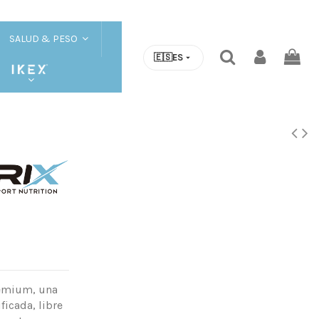
SALUD & PESO
🇪🇸
ES
premium, una
icada, libre