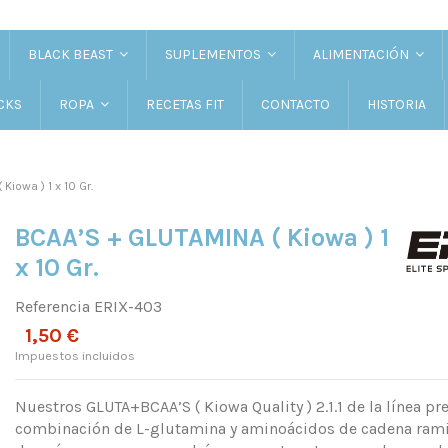
BLACK BEAST
SUPLEMENTOS
ALIMENTACIÓN
CKS
RECETAS FIT
CONTACTO
HISTORIA
ROPA
iowa ) 1 x 10 Gr.
BCAA’S + GLUTAMINA ( Kiowa ) 1
x 10 Gr.
Referencia
ERIX-403
1,50 €
Impuestos incluidos
Nuestros GLUTA+BCAA’S ( Kiowa Quality ) 2.1.1 de la línea 
combinación de L-glutamina y aminoácidos de cadena ramif