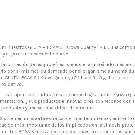
 nuestros GLUTA + BCAA’S ( Kiowa Quality ) 2.1.1, una combi
 y el post entrenamiento diario.
 la formación de las proteínas, siendo el aminoácido más abu
zarlo por sí mismo), su demanda por el organismo aumenta dur
GLUTA+BCAA’S ( Kiowa Quality ) 2.1.1 con 9.40 g diarios de p
oxidativo.
 este aporte de L-glutamina, usamos L-glutamina Kyowa Quali
limentación, y sus productos e innovaciones son reconocidos a
roductos y una calidad difícil de superar.
AA’S suponen un aporte extra para el mantenimiento y aumento d
ácido más importante de los implicados en la síntesis protei
iun. Los BCAA´S utilizados en todos nuestros productos son de