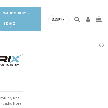
SALUD & PESO
🇪🇸
ES
premium, una
icada, libre