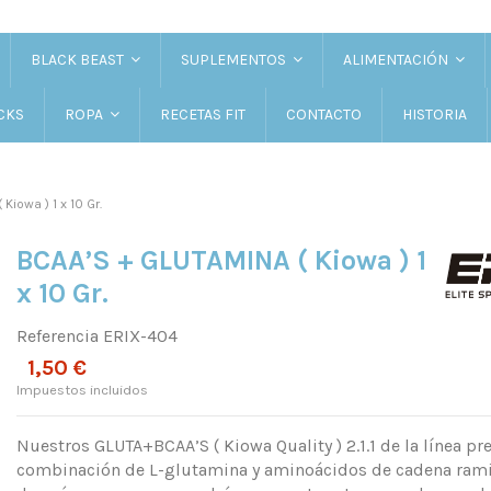
BLACK BEAST
SUPLEMENTOS
ALIMENTACIÓN
CKS
RECETAS FIT
CONTACTO
HISTORIA
ROPA
iowa ) 1 x 10 Gr.
BCAA’S + GLUTAMINA ( Kiowa ) 1
x 10 Gr.
Referencia
ERIX-404
1,50 €
Impuestos incluidos
Nuestros GLUTA+BCAA’S ( Kiowa Quality ) 2.1.1 de la línea 
combinación de L-glutamina y aminoácidos de cadena ramif