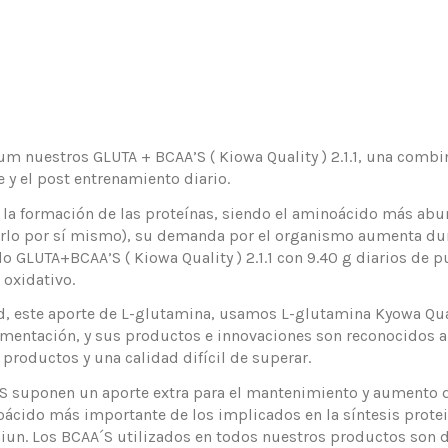
 nuestros GLUTA + BCAA’S ( Kiowa Quality ) 2.1.1, una combi
 y el post entrenamiento diario.
 la formación de las proteínas, siendo el aminoácido más abu
zarlo por sí mismo), su demanda por el organismo aumenta dur
GLUTA+BCAA’S ( Kiowa Quality ) 2.1.1 con 9.40 g diarios de p
oxidativo.
 este aporte de L-glutamina, usamos L-glutamina Kyowa Quali
limentación, y sus productos e innovaciones son reconocidos a
roductos y una calidad difícil de superar.
AA’S suponen un aporte extra para el mantenimiento y aumento d
ácido más importante de los implicados en la síntesis protei
iun. Los BCAA´S utilizados en todos nuestros productos son de