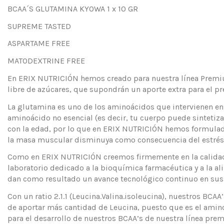
BCAA´S GLUTAMINA KYOWA 1 x 10 GR
SUPREME TASTED
ASPARTAME FREE
MATODEXTRINE FREE
En ERIX NUTRICIÓN hemos creado para nuestra línea Premium
libre de azúcares, que supondrán un aporte extra para el pre
La glutamina es uno de los aminoácidos que intervienen en
aminoácido no esencial (es decir, tu cuerpo puede sinteti
con la edad, por lo que en ERIX NUTRICIÓN hemos formulado 
la masa muscular disminuya como consecuencia del estrés 
Como en ERIX NUTRICIÓN creemos firmemente en la calidad,
laboratorio dedicado a la bioquímica farmacéutica y a la a
dan como resultado un avance tecnológico continuo en sus p
Con un ratio 2.1.1 (Leucina.Valina.isoleucina), nuestros BC
de aportar más cantidad de Leucina, puesto que es el amino
para el desarrollo de nuestros BCAA’s de nuestra línea prem