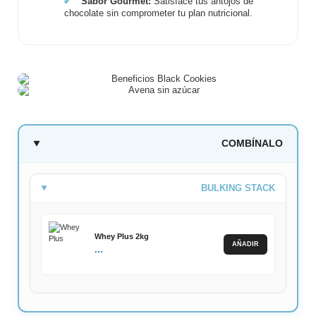
✔
Sabor Gourmet:
Satisface tus antojos de
chocolate sin comprometer tu plan nutricional.
COMBÍNALO
BULKING STACK
Whey Plus 2kg
AÑADIR
...