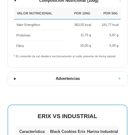
Composición Nutricional (100g)
VALOR NUTRICIONAL
POR 100G
POR 50G
Valor Energético
363,55 kcal
181,77 kcal
11,75 g
5,87 g
Proteínas
10,00 g
5,00 g
Fibra
* El contenido de sal obedece exclusivamente al sodio presente de forma natural.
Advertencias
ERIX VS INDUSTRIAL
Característica
Black Cookies Erix
Harina Industrial