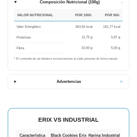
Composición Nutricional (100g)
VALOR NUTRICIONAL
POR 100G
POR 50G
Valor Energético
363,55 kcal
181,77 kcal
11,75 g
5,87 g
Proteínas
10,00 g
5,00 g
Fibra
* El contenido de sal obedece exclusivamente al sodio presente de forma natural.
Advertencias
ERIX VS INDUSTRIAL
Característica
Black Cookies Erix
Harina Industrial