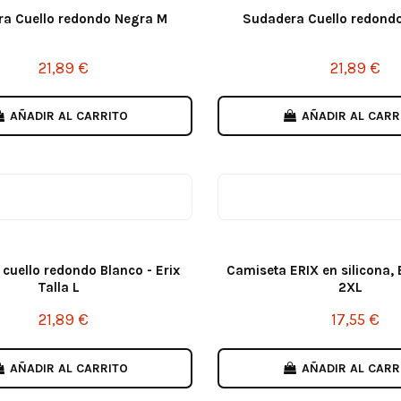
a Cuello redondo Negra M
Sudadera Cuello redond
21,89 €
21,89 €
AÑADIR AL CARRITO
AÑADIR AL CARR
cuello redondo Blanco - Erix
Camiseta ERIX en silicona, B
Talla L
2XL
21,89 €
17,55 €
AÑADIR AL CARRITO
AÑADIR AL CARR