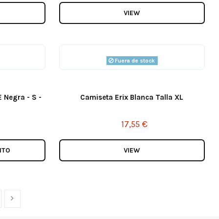
VIEW
Fuera de stock
 Negra - S -
Camiseta Erix Blanca Talla XL
17,55 €
ITO
VIEW