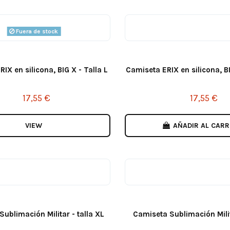
Fuera de stock
IX en silicona, BIG X - Talla L
Camiseta ERIX en silicona, BI
17,55 €
17,55 €
VIEW
AÑADIR AL CARR
ublimación Militar - talla XL
Camiseta Sublimación Milita