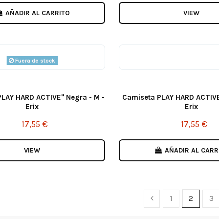
AÑADIR AL CARRITO
VIEW
Fuera de stock
PLAY HARD ACTIVE" Negra - M -
Camiseta PLAY HARD ACTIVE
Erix
Erix
17,55 €
17,55 €
VIEW
AÑADIR AL CARR
1
2
3