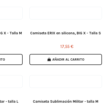
G X - Talla M
Camiseta ERIX en silicona, BIG X - Talla S
17,55 €
ITO
AÑADIR AL CARRITO
r - talla L
Camiseta Sublimación Militar - talla M