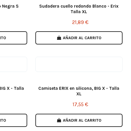
o Negra S
Sudadera cuello redondo Blanco - Erix
Talla XL
21,89 €
ITO
AÑADIR AL CARRITO
IG X - Talla
Camiseta ERIX en silicona, BIG X - Talla
XL
17,55 €
ITO
AÑADIR AL CARRITO