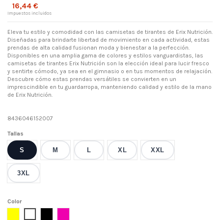
16,44 €
Impuestos incluidos
Eleva tu estilo y comodidad con las camisetas de tirantes de Erix Nutrición.
Diseñadas para brindarte libertad de movimiento en cada actividad, estas
prendas de alta calidad fusionan moda y bienestar a la perfección.
Disponibles en una amplia gama de colores y estilos vanguardistas, las
camisetas de tirantes Erix Nutrición son la elección ideal para lucir fresco
y sentirte cómodo, ya sea en el gimnasio o en tus momentos de relajación.
Descubre cómo estas prendas versátiles se convierten en un
imprescindible en tu guardarropa, manteniendo calidad y estilo de la mano
de Erix Nutrición.
8436046152007
Tallas
S
M
L
XL
XXL
3XL
Color
Amarillo
Blanco
Negro
Rosa