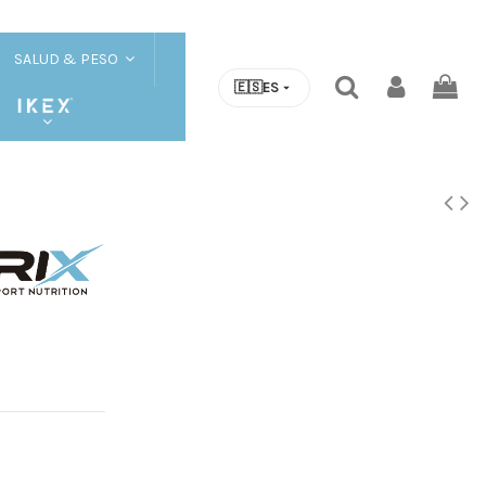
SALUD & PESO
🇪🇸
ES