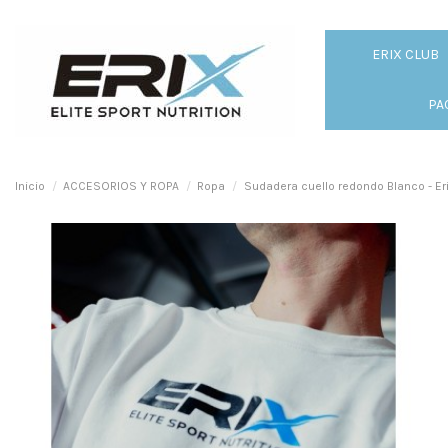
ERIX CLUB
PA
Inicio
ACCESORIOS Y ROPA
Ropa
Sudadera cuello redondo Blanco - Eri