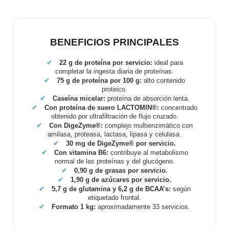
BENEFICIOS PRINCIPALES
✔
22 g de proteína por servicio:
ideal para
completar la ingesta diaria de proteínas.
✔
75 g de proteína por 100 g:
alto contenido
proteico.
✔
Caseína micelar:
proteína de absorción lenta.
✔
Con proteína de suero LACTOMIN®:
concentrado
obtenido por ultrafiltración de flujo cruzado.
✔
Con DigeZyme®:
complejo multienzimático con
amilasa, proteasa, lactasa, lipasa y celulasa.
✔
30 mg de DigeZyme® por servicio.
✔
Con vitamina B6:
contribuye al metabolismo
normal de las proteínas y del glucógeno.
✔
0,90 g de grasas por servicio.
✔
1,90 g de azúcares por servicio.
✔
5,7 g de glutamina y 6,2 g de BCAA’s:
según
etiquetado frontal.
✔
Formato 1 kg:
aproximadamente 33 servicios.