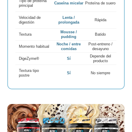
Tipo de proteína
Caseína micelar
Proteína de suero
principal
Velocidad de
Lenta /
Rápida
digestión
prolongada
Mousse /
Textura
Batido
pudding
Noche / entre
Post-entreno /
Momento habitual
comidas
desayuno
Depende del
DigeZyme®
Sí
producto
Textura tipo
Sí
No siempre
postre