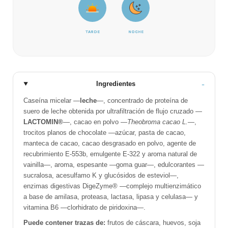
TARDE
NOCHE
Ingredientes
Caseína micelar —
leche
—, concentrado de proteína de
suero de leche obtenida por ultrafiltración de flujo cruzado —
LACTOMIN®
—, cacao en polvo —
Theobroma cacao L.
—,
trocitos planos de chocolate —azúcar, pasta de cacao,
manteca de cacao, cacao desgrasado en polvo, agente de
recubrimiento E-553b, emulgente E-322 y aroma natural de
vainilla—, aroma, espesante —goma guar—, edulcorantes —
sucralosa, acesulfamo K y glucósidos de esteviol—,
enzimas digestivas DigeZyme® —complejo multienzimático
a base de amilasa, proteasa, lactasa, lipasa y celulasa— y
vitamina B6 —clorhidrato de piridoxina—.
Puede contener trazas de:
frutos de cáscara, huevos, soja