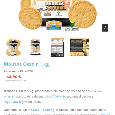
Mousse Casein 1 kg
Referencia
ERIX-076
43,90 €
Impuestos incluidos
Mousse Casein 1 kg:
preparado proteico en polvo a base de
caseína
, con proteína de suero
, enzimas digestivas
micelar
LACTOMIN®
y vitamina B6.
DigeZyme®
Una fórmula tipo
, especialmente pensada para tomas
mousse / pudding
nocturnas o entre comidas. Según el sabor, aporta aproximadamente