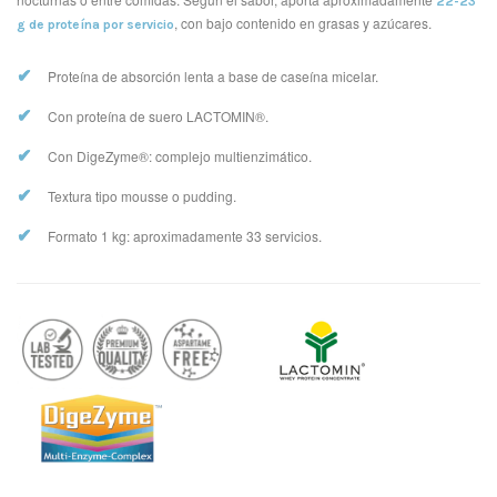
22-23
, con bajo contenido en grasas y azúcares.
g de proteína por servicio
✔
Proteína de absorción lenta a base de caseína micelar.
✔
Con proteína de suero LACTOMIN®.
✔
Con DigeZyme®: complejo multienzimático.
✔
Textura tipo mousse o pudding.
✔
Formato 1 kg: aproximadamente 33 servicios.