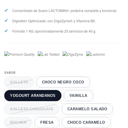
✔
Concentrado de Suero LACTOMIN®: proteína completa y funcional.
✔
Digestión Optimizada: con DigeZyme® y Vitamina B6.
✔
Formato 1 KG: aproximadamente 25 servicios de 40 g.
SABOR
GALLETA
CHOCO NEGRO COCO
YOGOURT ARANDANOS
VAINILLA
GALLETA CHOCOLATE
CARAMELO SALADO
ROCHER
FRESA
CHOCO CARAMELO