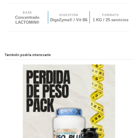
BASE
DIGESTIÓN
FORMATO
Concentrado
DigeZyme® / Vit B6
1 KG / 25 servicios
LACTOMIN®
También podría interesarle