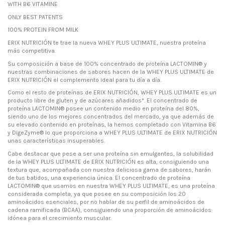
WITH B6 VITAMINE
ONLY BEST PATENTS
100% PROTEIN FROM MILK
ERIX NUTRICIÓN te trae la nueva WHEY PLUS ULTIMATE, nuestra proteína
más competitiva.
Su composición a base de 100% concentrado de proteína LACTOMIN® y
nuestras combinaciones de sabores hacen de la WHEY PLUS ULTIMATE de
ERIX NUTRICIÓN el complemento ideal para tu día a día.
Como el resto de proteínas de ERIX NUTRICIÓN, WHEY PLUS ULTIMATE es un
producto libre de gluten y de azúcares añadidos*. El concentrado de
proteína LACTOMIN® posee un contenido medio en proteína del 80%,
siendo uno de los mejores concentrados del mercado, ya que además de
su elevado contenido en proteínas, la hemos completado con Vitamina B6
y DigeZyme® lo que proporciona a WHEY PLUS ULTIMATE de ERIX NUTRICIÓN
unas características insuperables.
Cabe destacar que pese a ser una proteína sin emulgentes, la solubilidad
de la WHEY PLUS ULTIMATE de ERIX NUTRICIÓN es alta, consiguiendo una
textura que, acompañada con nuestra deliciosa gama de sabores, harán
de tus batidos, una experiencia única. El concentrado de proteína
LACTOMIN® que usamos en nuestra WHEY PLUS ULTIMATE, es una proteína
considerada completa, ya que posee en su composición los 20
aminoácidos esenciales, por no hablar de su perfil de aminoácidos de
cadena ramificada (BCAA), consiguiendo una proporción de aminoácidos
idónea para el crecimiento muscular.