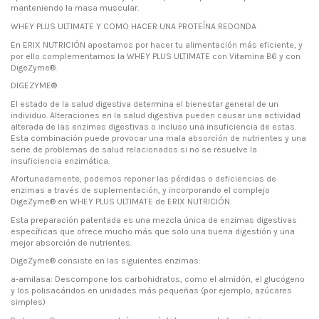
manteniendo la masa muscular.
WHEY PLUS ULTIMATE Y COMO HACER UNA PROTEÍNA REDONDA
En ERIX NUTRICIÓN apostamos por hacer tu alimentación más eficiente, y
por ello complementamos la WHEY PLUS ULTIMATE con Vitamina B6 y con
DigeZyme®.
DIGEZYME®
El estado de la salud digestiva determina el bienestar general de un
individuo. Alteraciones en la salud digestiva pueden causar una actividad
alterada de las enzimas digestivas o incluso una insuficiencia de estas.
Esta combinación puede provocar una mala absorción de nutrientes y una
serie de problemas de salud relacionados si no se resuelve la
insuficiencia enzimática.
Afortunadamente, podemos reponer las pérdidas o deficiencias de
enzimas a través de suplementación, y incorporando el complejo
DigeZyme® en WHEY PLUS ULTIMATE de ERIX NUTRICIÓN.
Esta preparación patentada es una mezcla única de enzimas digestivas
específicas que ofrece mucho más que solo una buena digestión y una
mejor absorción de nutrientes.
DigeZyme® consiste en las siguientes enzimas:
a-amilasa: Descompone los carbohidratos, como el almidón, el glucógeno
y los polisacáridos en unidades más pequeñas (por ejemplo, azúcares
simples)