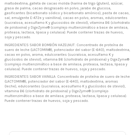
maltodextrina, galleta de cacao molida (harina de trigo (gluten), azúcar,
grasa de palma, cacao desgrasado en polvo, jarabe de glucosa,
gasificantes (bicarbonato sódico y bicarbonato amónico), pasta de cacao,
sal, emulgente E-472e y vainillina), cacao en polvo, aromas, edulcorantes
(sucralosa, acesulfamo K y glucosidos de steviol), vitamina B6 (clorhidrato
de piridoxina) y DigeZyme® (complejo multienzimático a base de amilasa,
proteasa, lactasa, lipasa y celulasa). Puede contener trazas de huevos,
soja y pescado.
INGREDIENTES SABOR BOMBÓN HAZELNUT: Concentrado de proteína de
suero de leche (LACTOMIN®), potenciador del sabor (E-640), maltodextrina,
cacao en polvo, aroma, edulcorantes (sucralosa, acesulfamo K y
glucósidos de steviol), vitamina B6 (clorhidrato de piridoxina) y DigeZyme®
(complejo multienzimático a base de amilasa, proteasa, lactasa, lipasa y
celulasa). Puede contener trazas de huevos, soja y pescado.
INGREDIENTES SABOR VAINILLA: Concentrado de proteína de suero de leche
(LACTOMIN®), potenciador del sabor (E-640), maltodextrina, aromas
(leche), edulcorantes (sucralosa, acesulfamo K y glucósidos de steviol),
vitamina B6 (clorhidrato de piridoxina) y DigeZyme® (complejo
multienzimático a base de amilasa, proteasa, lactasa, lipasa y celulasa).
Puede contener trazas de huevos, soja y pescado.