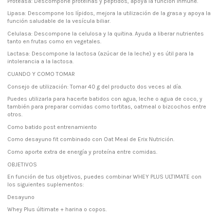
Proteasa: Descompone proteínas y péptidos, apoya la función inmune.
Lipasa: Descompone los lípidos, mejora la utilización de la grasa y apoya la
función saludable de la vesícula biliar.
Celulasa: Descompone la celulosa y la quitina. Ayuda a liberar nutrientes
tanto en frutas como en vegetales.
Lactasa: Descompone la lactosa (azúcar de la leche) y es útil para la
intolerancia a la lactosa.
CUANDO Y COMO TOMAR
Consejo de utilización: Tomar 40 g del producto dos veces al día.
Puedes utilizarla para hacerte batidos con agua, leche o agua de coco, y
también para preparar comidas como tortitas, oatmeal o bizcochos entre
otros.
Como batido post entrenamiento
Como desayuno fit combinado con Oat Meal de Erix Nutrición.
Como aporte extra de energía y proteína entre comidas.
OBJETIVOS
En función de tus objetivos, puedes combinar WHEY PLUS ULTIMATE con
los siguientes suplementos:
Desayuno
Whey Plus últimate + harina o copos.