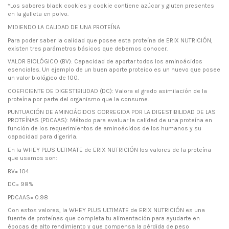
*Los sabores black cookies y cookie contiene azúcar y gluten presentes
en la galleta en polvo.
MIDIENDO LA CALIDAD DE UNA PROTEÍNA
Para poder saber la calidad que posee esta proteína de ERIX NUTRICIÓN,
existen tres parámetros básicos que debemos conocer.
VALOR BIOLÓGICO (BV): Capacidad de aportar todos los aminoácidos
esenciales. Un ejemplo de un buen aporte proteico es un huevo que posee
un valor biológico de 100.
COEFICIENTE DE DIGESTIBILIDAD (DC): Valora el grado asimilación de la
proteína por parte del organismo que la consume.
PUNTUACIÓN DE AMINOÁCIDOS CORREGIDA POR LA DIGESTIBILIDAD DE LAS
PROTEÍNAS (PDCAAS): Método para evaluar la calidad de una proteína en
función de los requerimientos de aminoácidos de los humanos y su
capacidad para digerirla.
En la WHEY PLUS ULTIMATE de ERIX NUTRICIÓN los valores de la proteína
que usamos son:
BV= 104
DC= 98%
PDCAAS= 0.98
Con estos valores, la WHEY PLUS ULTIMATE de ERIX NUTRICIÓN es una
fuente de proteínas que completa tu alimentación para ayudarte en
épocas de alto rendimiento y que compensa la pérdida de peso