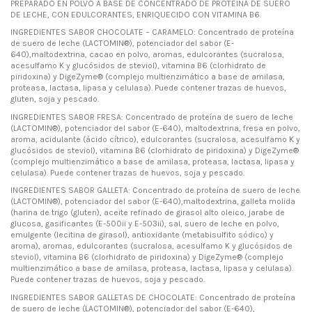
PREPARADO EN POLVO A BASE DE CONCENTRADO DE PROTEÍNA DE SUERO
DE LECHE, CON EDULCORANTES, ENRIQUECIDO CON VITAMINA B6.
INGREDIENTES SABOR CHOCOLATE – CARAMELO: Concentrado de proteína
de suero de leche (LACTOMIN®), potenciador del sabor (E-
640),maltodextrina, cacao en polvo, aromas, edulcorantes (sucralosa,
acesulfamo K y glucósidos de steviol), vitamina B6 (clorhidrato de
piridoxina) y DigeZyme® (complejo multienzimático a base de amilasa,
proteasa, lactasa, lipasa y celulasa). Puede contener trazas de huevos,
gluten, soja y pescado.
INGREDIENTES SABOR FRESA: Concentrado de proteína de suero de leche
(LACTOMIN®), potenciador del sabor (E-640), maltodextrina, fresa en polvo,
aroma, acidulante (ácido cítrico), edulcorantes (sucralosa, acesulfamo K y
glucósidos de steviol), vitamina B6 (clorhidrato de piridoxina) y DigeZyme®
(complejo multienzimático a base de amilasa, proteasa, lactasa, lipasa y
celulasa). Puede contener trazas de huevos, soja y pescado.
INGREDIENTES SABOR GALLETA: Concentrado de proteína de suero de leche
(LACTOMIN®), potenciador del sabor (E-640),maltodextrina, galleta molida
(harina de trigo (gluten), aceite refinado de girasol alto oleico, jarabe de
glucosa, gasificantes (E-500ii y E-503ii), sal, suero de leche en polvo,
emulgente (lecitina de girasol), antioxidante (metabisulfito sódico) y
aroma), aromas, edulcorantes (sucralosa, acesulfamo K y glucósidos de
steviol), vitamina B6 (clorhidrato de piridoxina) y DigeZyme® (complejo
multienzimático a base de amilasa, proteasa, lactasa, lipasa y celulasa).
Puede contener trazas de huevos, soja y pescado.
INGREDIENTES SABOR GALLETAS DE CHOCOLATE: Concentrado de proteína
de suero de leche (LACTOMIN®), potenciador del sabor (E-640),