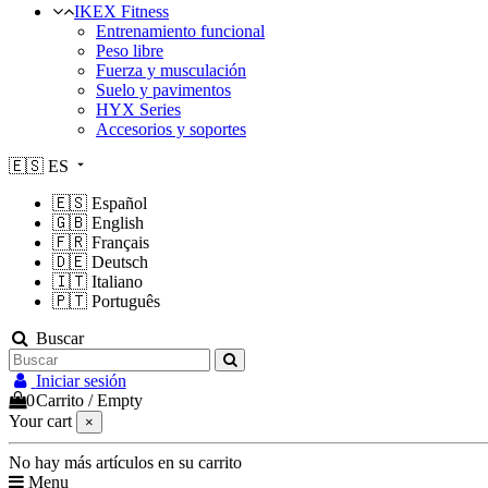
IKEX Fitness
Entrenamiento funcional
Peso libre
Fuerza y musculación
Suelo y pavimentos
HYX Series
Accesorios y soportes
🇪🇸
ES
🇪🇸
Español
🇬🇧
English
🇫🇷
Français
🇩🇪
Deutsch
🇮🇹
Italiano
🇵🇹
Português
Buscar
Iniciar sesión
0
Carrito
/
Empty
Your cart
×
No hay más artículos en su carrito
Menu