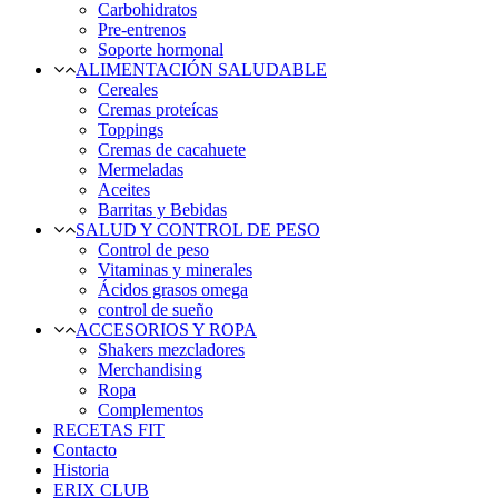
Carbohidratos
Pre-entrenos
Soporte hormonal
ALIMENTACIÓN SALUDABLE
Cereales
Cremas proteícas
Toppings
Cremas de cacahuete
Mermeladas
Aceites
Barritas y Bebidas
SALUD Y CONTROL DE PESO
Control de peso
Vitaminas y minerales
Ácidos grasos omega
control de sueño
ACCESORIOS Y ROPA
Shakers mezcladores
Merchandising
Ropa
Complementos
RECETAS FIT
Contacto
Historia
ERIX CLUB