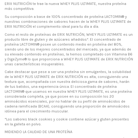
ERIX NUTRICIÓN te trae la nueva WHEY PLUS ULTIMATE, nuestra proteína
más competitiva.
Su composición a base de 100% concentrado de proteína LACTOMIN® y
nuestras combinaciones de sabores hacen de la WHEY PLUS ULTIMATE de
ERIX NUTRICIÓN el complemento ideal para tu día a día.
Como el resto de proteínas de ERIX NUTRICIÓN, WHEY PLUS ULTIMATE es un
producto libre de gluten y de azúcares añadidos*. El concentrado de
proteína LACTOMIN® posee un contenido medio en proteína del 80%,
siendo uno de los mejores concentrados del mercado, ya que además de
su elevado contenido en proteínas, la hemos completado con Vitamina B6
y DigeZyme® lo que proporciona a WHEY PLUS ULTIMATE de ERIX NUTRICIÓN
unas características insuperables.
Cabe destacar que pese a ser una proteína sin emulgentes, la solubilidad
de la WHEY PLUS ULTIMATE de ERIX NUTRICIÓN es alta, consiguiendo una
textura que, acompañada con nuestra deliciosa gama de sabores, harán
de tus batidos, una experiencia única. El concentrado de proteína
LACTOMIN® que usamos en nuestra WHEY PLUS ULTIMATE, es una proteína
considerada completa, ya que posee en su composición los 20
aminoácidos esenciales, por no hablar de su perfil de aminoácidos de
cadena ramificada (BCAA), consiguiendo una proporción de aminoácidos
idónea para el crecimiento muscular.
*Los sabores black cookies y cookie contiene azúcar y gluten presentes
en la galleta en polvo.
MIDIENDO LA CALIDAD DE UNA PROTEÍNA