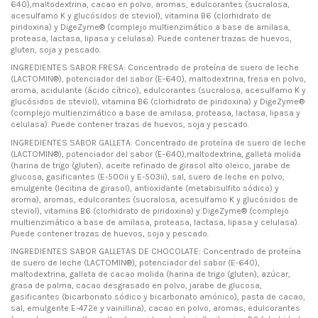
640),maltodextrina, cacao en polvo, aromas, edulcorantes (sucralosa,
acesulfamo K y glucósidos de steviol), vitamina B6 (clorhidrato de
piridoxina) y DigeZyme® (complejo multienzimático a base de amilasa,
proteasa, lactasa, lipasa y celulasa). Puede contener trazas de huevos,
gluten, soja y pescado.
INGREDIENTES SABOR FRESA: Concentrado de proteína de suero de leche
(LACTOMIN®), potenciador del sabor (E-640), maltodextrina, fresa en polvo,
aroma, acidulante (ácido cítrico), edulcorantes (sucralosa, acesulfamo K y
glucósidos de steviol), vitamina B6 (clorhidrato de piridoxina) y DigeZyme®
(complejo multienzimático a base de amilasa, proteasa, lactasa, lipasa y
celulasa). Puede contener trazas de huevos, soja y pescado.
INGREDIENTES SABOR GALLETA: Concentrado de proteína de suero de leche
(LACTOMIN®), potenciador del sabor (E-640),maltodextrina, galleta molida
(harina de trigo (gluten), aceite refinado de girasol alto oleico, jarabe de
glucosa, gasificantes (E-500ii y E-503ii), sal, suero de leche en polvo,
emulgente (lecitina de girasol), antioxidante (metabisulfito sódico) y
aroma), aromas, edulcorantes (sucralosa, acesulfamo K y glucósidos de
steviol), vitamina B6 (clorhidrato de piridoxina) y DigeZyme® (complejo
multienzimático a base de amilasa, proteasa, lactasa, lipasa y celulasa).
Puede contener trazas de huevos, soja y pescado.
INGREDIENTES SABOR GALLETAS DE CHOCOLATE: Concentrado de proteína
de suero de leche (LACTOMIN®), potenciador del sabor (E-640),
maltodextrina, galleta de cacao molida (harina de trigo (gluten), azúcar,
grasa de palma, cacao desgrasado en polvo, jarabe de glucosa,
gasificantes (bicarbonato sódico y bicarbonato amónico), pasta de cacao,
sal, emulgente E-472e y vainillina), cacao en polvo, aromas, edulcorantes