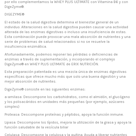
por ello complementamos la WHEY PLUS ULTIMATE con Vitamina B6 y con
DigeZyme®.
DIGEZYME®
El estado de la salud digestiva determina el bienestar general de un
individuo. Alteraciones en la salud digestiva pueden causar una actividad
alterada de las enzimas digestivas o incluso una insuficiencia de estas.
Esta combinación puede provocar una mala absorción de nutrientes y una
serie de problemas de salud relacionados si no se resuelve la
insuficiencia enzimática.
Afortunadamente, podemos reponer las pérdidas o deficiencias de
enzimas a través de suplementación, y incorporando el complejo
DigeZyme® en WHEY PLUS ULTIMATE de ERIX NUTRICIÓN.
Esta preparación patentada es una mezcla única de enzimas digestivas
específicas que ofrece mucho más que solo una buena digestión y una
mejor absorción de nutrientes.
DigeZyme® consiste en las siguientes enzimas:
a-amilasa: Descompone los carbohidratos, como el almidón, el glucógeno
y los polisacáridos en unidades más pequeñas (por ejemplo, azúcares
simples)
Proteasa: Descompone proteínas y péptidos, apoya la función inmune.
Lipasa: Descompone los lípidos, mejora la utilización de la grasa y apoya la
función saludable de la vesícula biliar
Celulasa: Descompone la celulosa y la quitina. Ayuda a liberar nutrientes