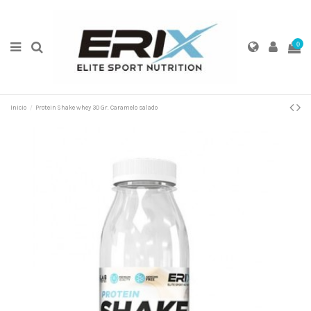
0
Inicio
Protein Shake whey 30 Gr. Caramelo salado