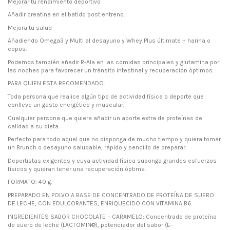
Mejorar tu rendimiento deportivo
Añadir creatina en el batido post entreno.
Mejora tu salud
Añadiendo Omega3 y Multi al desayuno y Whey Plus últimate + harina o
copos.
Podemos también añadir R-Ala en las comidas principales y glutamina por
las noches para favorecer un tránsito intestinal y recuperación óptimos.
PARA QUIEN ESTA RECOMENDADO:
Toda persona que realice algún tipo de actividad física o deporte que
conlleve un gasto energético y muscular.
Cualquier persona que quiera añadir un aporte extra de proteínas de
calidad a su dieta.
Perfecto para todo aquel que no disponga de mucho tiempo y quiera tomar
un Brunch o desayuno saludable, rápido y sencillo de preparar.
Deportistas exigentes y cuya actividad física suponga grandes esfuerzos
físicos y quieran tener una recuperación óptima.
FORMATO: 40 g.
PREPARADO EN POLVO A BASE DE CONCENTRADO DE PROTEÍNA DE SUERO
DE LECHE, CON EDULCORANTES, ENRIQUECIDO CON VITAMINA B6.
INGREDIENTES SABOR CHOCOLATE – CARAMELO: Concentrado de proteína
de suero de leche (LACTOMIN®), potenciador del sabor (E-