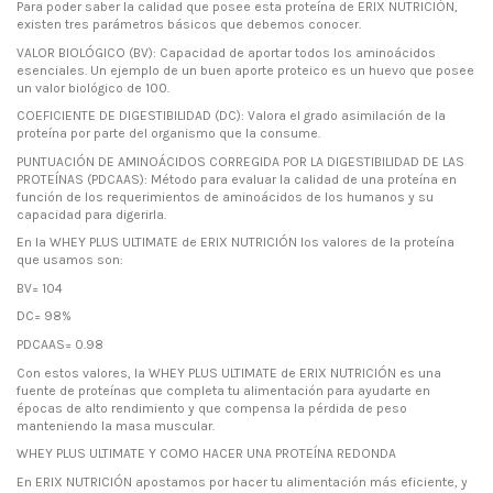
Para poder saber la calidad que posee esta proteína de ERIX NUTRICIÓN,
existen tres parámetros básicos que debemos conocer.
VALOR BIOLÓGICO (BV): Capacidad de aportar todos los aminoácidos
esenciales. Un ejemplo de un buen aporte proteico es un huevo que posee
un valor biológico de 100.
COEFICIENTE DE DIGESTIBILIDAD (DC): Valora el grado asimilación de la
proteína por parte del organismo que la consume.
PUNTUACIÓN DE AMINOÁCIDOS CORREGIDA POR LA DIGESTIBILIDAD DE LAS
PROTEÍNAS (PDCAAS): Método para evaluar la calidad de una proteína en
función de los requerimientos de aminoácidos de los humanos y su
capacidad para digerirla.
En la WHEY PLUS ULTIMATE de ERIX NUTRICIÓN los valores de la proteína
que usamos son:
BV= 104
DC= 98%
PDCAAS= 0.98
Con estos valores, la WHEY PLUS ULTIMATE de ERIX NUTRICIÓN es una
fuente de proteínas que completa tu alimentación para ayudarte en
épocas de alto rendimiento y que compensa la pérdida de peso
manteniendo la masa muscular.
WHEY PLUS ULTIMATE Y COMO HACER UNA PROTEÍNA REDONDA
En ERIX NUTRICIÓN apostamos por hacer tu alimentación más eficiente, y