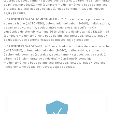
(sucralosa, acesulfamo K y glucosidos de steviol), vitamina B6 (clorhidrato
de piridoxina) y DigeZyme® (complejo multienzimático a base de amilasa,
proteasa, lactasa, lipasa y celulasa). Puede contener trazas de huevos,
soja y pescado.
INGREDIENTES SABOR BOMBON HAZELNUT: Concentrado de proteína de
suero de leche (LACTOMIN®), potenciador del sabor (E-640), maltodextrina,
cacao en polvo, aroma, edulcorantes (sucralosa, acesulfamo K y
glucósidos de steviol), vitamina B6 (clorhidrato de piridoxina) y DigeZyme®
(complejo multienzimático a base de amilasa, proteasa, lactasa, lipasa y
celulasa). Puede contener trazas de huevos, soja y pescado.
INGREDIENTES SABOR VAINILLA: Concentrado de proteína de suero de leche
(LACTOMIN®), potenciador del sabor (E-640), maltodextrina, aromas
(leche), edulcorantes (sucralosa, acesulfamo K y glucósidos de steviol),
vitamina B6 (clorhidrato de piridoxina) y DigeZyme® (complejo
multienzimático a base de amilasa, proteasa, lactasa, lipasa y celulasa).
Puede contener trazas de huevos, soja y pescado.