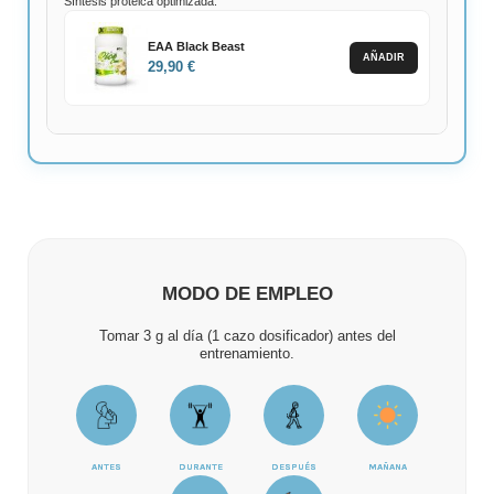
Síntesis proteica optimizada.
EAA Black Beast
AÑADIR
29,90 €
MODO DE EMPLEO
Tomar 3 g al día (1 cazo dosificador) antes del
entrenamiento.
ANTES
DURANTE
DESPUÉS
MAÑANA