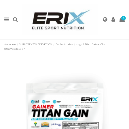
0
Avalehele
SUPLEMENTOS DEPORTIVOS
Carbohidratos
copy of Titan Gainer Choco
Caramelo 1x50 Gr