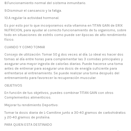
8.Funcionamiento normal del sistema inmunitario.
9.Disminuir el cansancio y la fatiga.
10.A regular la actividad hormonal.
Es por esto por lo que incorporamos esta vitamina en TITAN GAIN de ERIX
NUTRICION, para ayudar al correcto funcionamiento de tu organismo, sobre
todo en situaciones de estrés como puede ser épocas de alto rendimiento
físico.
CUANDO Y COMO TOMAR
Consejo de utilización: Tomar 50 g dos veces al día. Lo ideal es hacer dos
tomas al día entre horas para complementar las 3 comidas principales y
asegurar una mayor ingesta de calorías diarias. Puede hacerse una toma
antes de entrenar para asegurar una dosis de energía suficiente para
enfrentarse al entrenamiento. Se puede realizar una toma después del
entrenamiento para favorecer la recuperación muscular.
OBJETIVOS
En función de tus objetivos, puedes combinar TITAN GAIN con otros
Complementos alimenticios.
Mejorar tu rendimiento Deportivo:
Tomar la dosis diaria de L-Carnitine junto a 30-40 gramos de carbohidratos
y 20-40 gramos de proteína.
PARA QUIEN ESTA DESTINADO