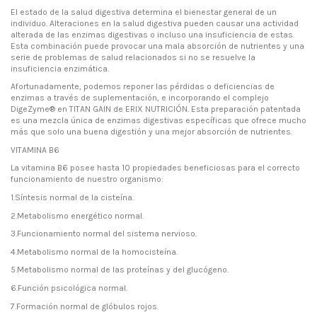
El estado de la salud digestiva determina el bienestar general de un
individuo. Alteraciones en la salud digestiva pueden causar una actividad
alterada de las enzimas digestivas o incluso una insuficiencia de estas.
Esta combinación puede provocar una mala absorción de nutrientes y una
serie de problemas de salud relacionados si no se resuelve la
insuficiencia enzimática.
Afortunadamente, podemos reponer las pérdidas o deficiencias de
enzimas a través de suplementación, e incorporando el complejo
DigeZyme® en TITAN GAIN de ERIX NUTRICIÓN. Esta preparación patentada
es una mezcla única de enzimas digestivas específicas que ofrece mucho
más que solo una buena digestión y una mejor absorción de nutrientes.
VITAMINA B6
La vitamina B6 posee hasta 10 propiedades beneficiosas para el correcto
funcionamiento de nuestro organismo:
1.Síntesis normal de la cisteína.
2.Metabolismo energético normal.
3.Funcionamiento normal del sistema nervioso.
4.Metabolismo normal de la homocisteína.
5.Metabolismo normal de las proteínas y del glucógeno.
6.Función psicológica normal.
7.Formación normal de glóbulos rojos.