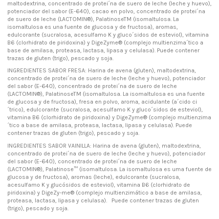
maltodextrina, concentrado de protei´na de suero de leche (leche y huevo),
potenciador del sabor (E-640), cacao en polvo, concentrado de protei´na
de suero de leche (LACTOMIN®), PalatinoseTM (isomaltulosa. La
isomaltulosa es una fuente de glucosa y de fructosa), aromas,
edulcorante (sucralosa, acesulfamo K y gluco´sidos de esteviol), vitamina
B6 (clorhidrato de piridoxina) y DigeZyme® (complejo multienzima´tico a
base de amilasa, proteasa, lactasa, lipasa y celulasa). Puede contener
trazas de gluten (trigo), pescado y soja.
INGREDIENTES SABOR FRESA: Harina de avena (gluten), maltodextrina,
concentrado de protei´na de suero de leche (leche y huevo), potenciador
del sabor (E-640), concentrado de protei´na de suero de leche
(LACTOMIN®), PalatinoseTM (isomaltulosa. La isomaltulosa es una fuente
de glucosa y de fructosa), fresa en polvo, aroma, acidulante (a´cido ci
´trico), edulcorante (sucralosa, acesulfamo K y gluco´sidos de esteviol),
vitamina B6 (clorhidrato de piridoxina) y DigeZyme® (complejo multienzima
´tico a base de amilasa, proteasa, lactasa, lipasa y celulasa). Puede
contener trazas de gluten (trigo), pescado y soja.
INGREDIENTES SABOR VAINILLA: Harina de avena (gluten), maltodextrina,
concentrado de protei´na de suero de leche (leche y huevo), potenciador
del sabor (E-640), concentrado de protei´na de suero de leche
(LACTOMIN®), Palatinose™ (isomaltulosa. La isomaltulosa es uma fuente de
glucosa y de fructosa), aromas (leche), edulcorante (sucralosa,
acesulfamo K y glucósidos de esteviol), vitamina B6 (clorhidrato de
piridoxina) y DigeZy-me® (complejo multienzimático a base de amilasa,
proteasa, lactasa, lipasa y celulasa). Puede contener trazas de gluten
(trigo), pescado y soja.