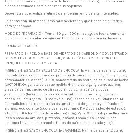
Aquellas personas que por falta de tiempo no pueden ingerir las calorías
diarias adecuadas para alcanzar sus objetivos.
Deportistas que realizan rutinas de entrenamiento de alta intensidad.
Personas con un metabolismo muy acelerado y que tienen dificultades
para ganar peso.
MODO DE PREPARACIÓN: Tomar 50 g en 200 ml de agua o leche. Aumentar
o disminuir la cantidad de agua en función de la consistencia deseada.
FORMATO: 1 x 50 GR.
PREPARADO EN POLVO A BASE DE HIDRATOS DE CARBONO Y CONCENTRADO
DE PROTEI´NA DE SUERO DE LECHE, CON AZU´CARES Y EDULCORANTE,
ENRIQUECIDO CON VITAMINA B6.
INGREDIENTES SABOR GALLETAS DE CHOCOLATE: Harina de avena (gluten),
maltodextrina, concentrado de protei´na de suero de leche (leche y huevo),
potenciador del sabor (E-640), concentrado de protei´na de suero de leche
(LACTOMIN®), galleta de cacao molida (harina de trigo (gluten), azu´car,
grasa de palma, cacao desgrasado en polvo, jarabe de glucosa,
gasificantes (bicarbonato so´dico y bicarbonato amo´nico), pasta de
cacao, sal, emulgente E-472e y vainillina), cacao en polvo, PalatinoseTM
(isomaltulosa. La isomaltulosa es uma fuente de glucosa y de fructosa),
aromas, edulcorante (sucralosa, acesulfamo K y gluco´sidos de esteviol),
vitamina B6 (clorhidrato de piridoxina) y DigeZyme® (complejo multienzima
´tico a base de amilasa, proteasa, lactasa, lipasa y celulasa). Puede
contener trazas de cacahuete, frutos de ca´scara, pescado y soja.
INGREDIENTES SABOR CHOCOLATE-CARAMELO: Harina de avena (gluten),