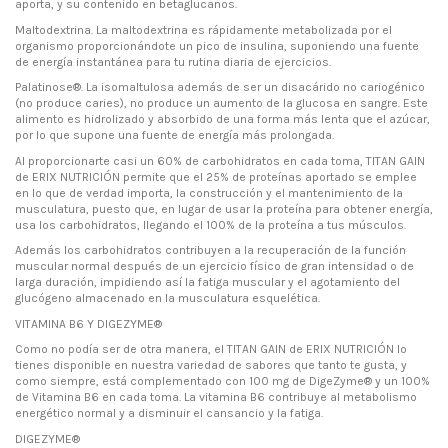
aporta, y su contenido en betaglucanos.
Maltodextrina. La maltodextrina es rápidamente metabolizada por el
organismo proporcionándote un pico de insulina, suponiendo una fuente
de energía instantánea para tu rutina diaria de ejercicios.
Palatinose®. La isomaltulosa además de ser un disacárido no cariogénico
(no produce caries), no produce un aumento de la glucosa en sangre. Este
alimento es hidrolizado y absorbido de una forma más lenta que el azúcar,
por lo que supone una fuente de energía más prolongada.
Al proporcionarte casi un 60% de carbohidratos en cada toma, TITAN GAIN
de ERIX NUTRICIÓN permite que el 25% de proteínas aportado se emplee
en lo que de verdad importa, la construcción y el mantenimiento de la
musculatura, puesto que, en lugar de usar la proteína para obtener energía,
usa los carbohidratos, llegando el 100% de la proteína a tus músculos.
Además los carbohidratos contribuyen a la recuperación de la función
muscular normal después de un ejercicio físico de gran intensidad o de
larga duración, impidiendo así la fatiga muscular y el agotamiento del
glucógeno almacenado en la musculatura esquelética.
VITAMINA B6 Y DIGEZYME®
Como no podía ser de otra manera, el TITAN GAIN de ERIX NUTRICIÓN lo
tienes disponible en nuestra variedad de sabores que tanto te gusta, y
como siempre, está complementado con 100 mg de DigeZyme® y un 100%
de Vitamina B6 en cada toma. La vitamina B6 contribuye al metabolismo
energético normal y a disminuir el cansancio y la fatiga.
DIGEZYME®